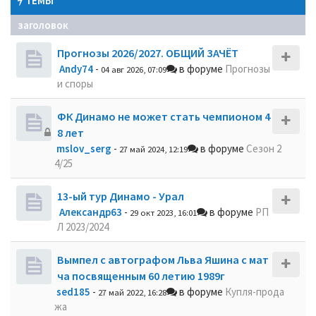
ТЕМЫ
заголовок
Прогнозы 2026/2027. ОБЩИЙ ЗАЧЁТ
Andy74
-
в форуме
Прогнозы
04 авг 2026, 07:09
и споры
ФК Динамо не может стать чемпионом 4
8 лет
mslov_serg
-
в форуме
Сезон 2
27 май 2024, 12:19
4/25
13-ый тур Динамо - Урал
Александр63
-
в форуме
РП
29 окт 2023, 16:01
Л 2023/2024
Вымпел с автографом Льва Яшина с мат
ча посвященным 60 летию 1989г
sed185
-
в форуме
Купля-прода
27 май 2022, 16:28
жа