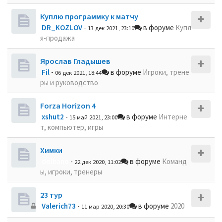
Куплю программку к матчу
DR_KOZLOV
-
в форуме
Купл
13 дек 2021, 23:10
я-продажа
Ярослав Гладышев
Fil
-
в форуме
Игроки, трене
06 дек 2021, 18:44
ры и руководство
Forza Horizon 4
xshut2
-
в форуме
Интерне
15 май 2021, 23:00
т, компьютер, игры
Химки
dolbano
-
в форуме
Команд
22 дек 2020, 11:02
ы, игроки, тренеры
23 тур
Valerich73
-
в форуме
2020
11 мар 2020, 20:30