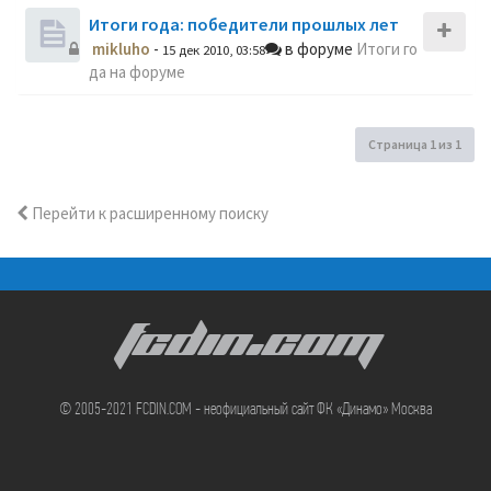
Итоги года: победители прошлых лет
mikluho
-
в форуме
Итоги го
15 дек 2010, 03:58
да на форуме
Страница
1
из
1
Перейти к расширенному поиску
FCDIN.COM
© 2005-2021 FCDIN.COM - неофициальный сайт ФК «Динамо» Москва