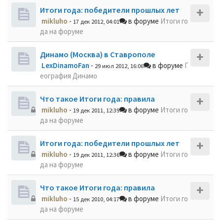
Итоги года: победители прошлых лет
mikluho
-
в форуме
Итоги го
17 дек 2012, 04:01
да на форуме
Динамо (Москва) в Ставрополе
LexDinamoFan
-
в форуме
Г
29 июл 2012, 16:06
еография Динамо
Что такое Итоги года: правила
mikluho
-
в форуме
Итоги го
19 дек 2011, 12:39
да на форуме
Итоги года: победители прошлых лет
mikluho
-
в форуме
Итоги го
19 дек 2011, 12:36
да на форуме
Что такое Итоги года: правила
mikluho
-
в форуме
Итоги го
15 дек 2010, 04:17
да на форуме