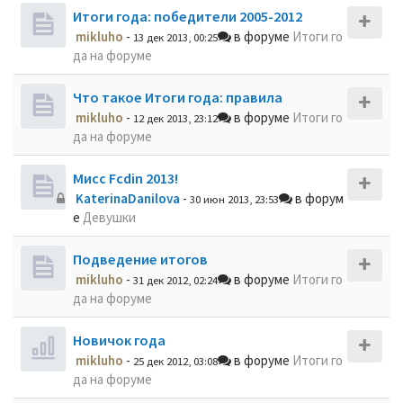
Итоги года: победители 2005-2012
mikluho
-
в форуме
Итоги го
13 дек 2013, 00:25
да на форуме
Что такое Итоги года: правила
mikluho
-
в форуме
Итоги го
12 дек 2013, 23:12
да на форуме
Мисс Fcdin 2013!
KaterinaDanilova
-
в форум
30 июн 2013, 23:53
е
Девушки
Подведение итогов
mikluho
-
в форуме
Итоги го
31 дек 2012, 02:24
да на форуме
Новичок года
mikluho
-
в форуме
Итоги го
25 дек 2012, 03:08
да на форуме