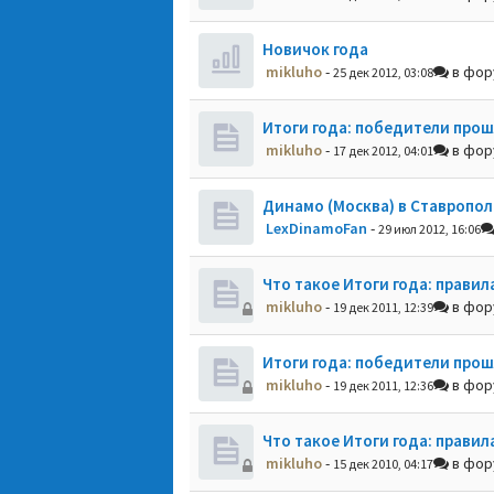
Новичок года
mikluho
-
в фо
25 дек 2012, 03:08
Итоги года: победители прош
mikluho
-
в фо
17 дек 2012, 04:01
Динамо (Москва) в Ставропол
LexDinamoFan
-
29 июл 2012, 16:06
Что такое Итоги года: правил
mikluho
-
в фо
19 дек 2011, 12:39
Итоги года: победители прош
mikluho
-
в фо
19 дек 2011, 12:36
Что такое Итоги года: правил
mikluho
-
в фо
15 дек 2010, 04:17