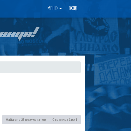
×
МЕНЮ
ВХОД
АНДА!
Найдено 25 результатов
Страница
1
из
1