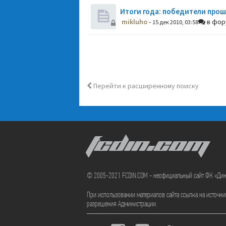
Итоги года: победители прош
mikluho
-
в фо
15 дек 2010, 03:58
Перейти к расширенному поиску
FCDIN.COM
© 2005-2021 FCDIN.COM - неофициальный сайт ФК «Ди
При использовании материалов сайта ссылка на источн
разрешения Администрации.