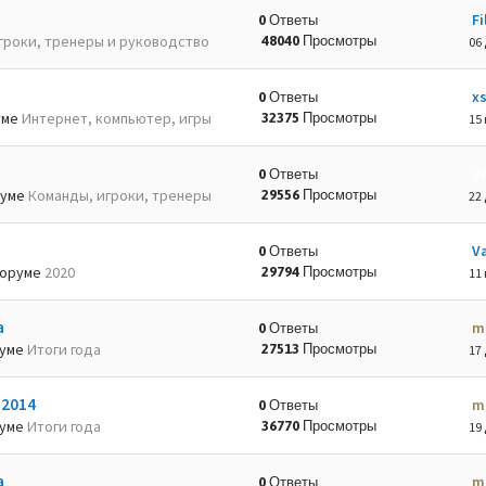
Fi
0 Ответы
гроки, тренеры и руководство
48040 Просмотры
06 
x
0 Ответы
уме
Интернет, компьютер, игры
32375 Просмотры
15 
d
0 Ответы
руме
Команды, игроки, тренеры
29556 Просмотры
22 
Va
0 Ответы
оруме
2020
29794 Просмотры
11 
а
m
0 Ответы
руме
Итоги года
27513 Просмотры
17 
-2014
m
0 Ответы
руме
Итоги года
36770 Просмотры
19 
а
m
0 Ответы