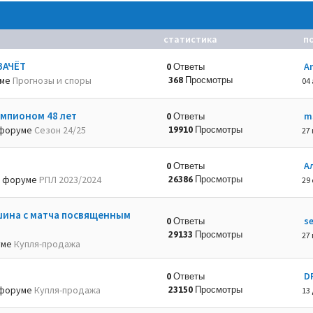
статистика
п
ЗАЧЁТ
A
0 Ответы
уме
Прогнозы и споры
368 Просмотры
04 
емпионом 48 лет
m
0 Ответы
форуме
Сезон 24/25
19910 Просмотры
27 
А
0 Ответы
 форуме
РПЛ 2023/2024
26386 Просмотры
29 
шина с матча посвященным
s
0 Ответы
29133 Просмотры
27 
уме
Купля-продажа
D
0 Ответы
форуме
Купля-продажа
23150 Просмотры
13 