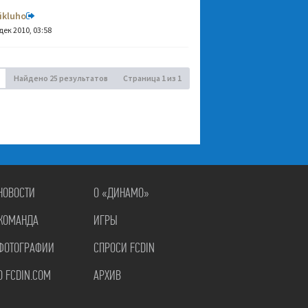
ikluho
дек 2010, 03:58
Найдено 25 результатов
Страница
1
из
1
НОВОСТИ
О «ДИНАМО»
КОМАНДА
ИГРЫ
ФОТОГРАФИИ
СПРОСИ FCDIN
О FCDIN.COM
АРХИВ