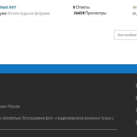
лых лет
m
0 Ответы
руме
Итоги года на форуме
36658 Просмотры
15 
Настройки
намо» Москва
ик обязательна. Использование фото- и видеоматериалов возможно только с