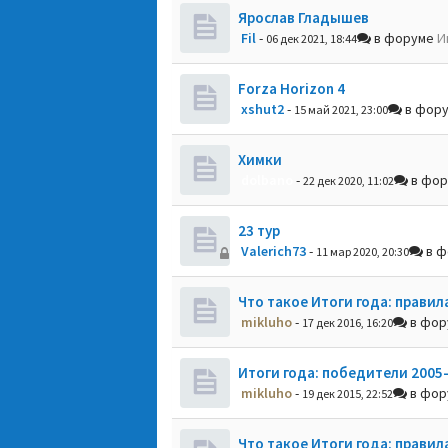
Ярослав Гладышев
Fil
-
в форуме
И
06 дек 2021, 18:44
Forza Horizon 4
xshut2
-
в фор
15 май 2021, 23:00
Химки
dolbano
-
в фо
22 дек 2020, 11:02
23 тур
Valerich73
-
в ф
11 мар 2020, 20:30
Что такое Итоги года: правил
mikluho
-
в фо
17 дек 2016, 16:20
Итоги года: победители 2005
mikluho
-
в фо
19 дек 2015, 22:52
Что такое Итоги года: правил