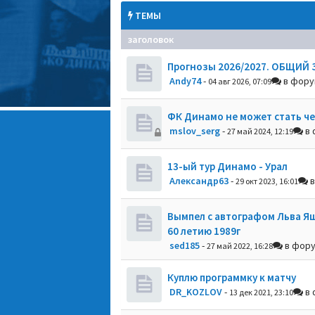
ТЕМЫ
заголовок
Прогнозы 2026/2027. ОБЩИЙ 
Andy74
-
в фор
04 авг 2026, 07:09
ФК Динамо не может стать ч
mslov_serg
-
в 
27 май 2024, 12:19
13-ый тур Динамо - Урал
Александр63
-
в
29 окт 2023, 16:01
Вымпел с автографом Льва Я
60 летию 1989г
sed185
-
в фор
27 май 2022, 16:28
Куплю программку к матчу
DR_KOZLOV
-
в 
13 дек 2021, 23:10