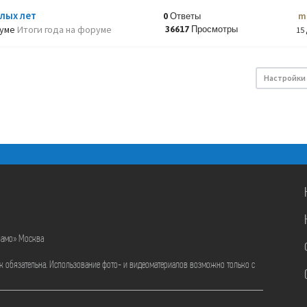
лых лет
m
0 Ответы
руме
Итоги года на форуме
36617 Просмотры
15 
Настройки
намо» Москва
ик обязательна. Использование фото- и видеоматериалов возможно только с