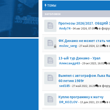
ТЕМЫ
заголовок
Прогнозы 2026/2027. ОБЩИЙ 
Andy74
-
в фор
04 авг 2026, 07:09
ФК Динамо не может стать ч
mslov_serg
-
в 
27 май 2024, 12:19
13-ый тур Динамо - Урал
Александр63
-
в
29 окт 2023, 16:01
Вымпел с автографом Льва Я
60 летию 1989г
sed185
-
в фор
27 май 2022, 16:28
Куплю программку к матчу
DR_KOZLOV
-
в 
13 дек 2021, 23:10