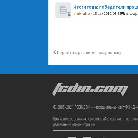
Итоги года: победители прош
mikluho
-
в фо
15 дек 2010, 03:58
Перейти к расширенному поиску
FCDIN.COM
© 2005-2021 FCDIN.COM - неофициальный сайт ФК «Ди
При использовании материалов сайта ссылка на источн
разрешения Администрации.