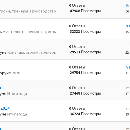
Fi
0 Ответы
гроки, тренеры и руководство
47968 Просмотры
06 
x
0 Ответы
уме
Интернет, компьютер, игры
32321 Просмотры
15 
d
0 Ответы
руме
Команды, игроки, тренеры
29513 Просмотры
22 
Va
0 Ответы
оруме
2020
29754 Просмотры
11 
а
m
0 Ответы
руме
Итоги года
27468 Просмотры
17 
-2014
m
0 Ответы
руме
Итоги года
36724 Просмотры
19 
а
m
0 Ответы