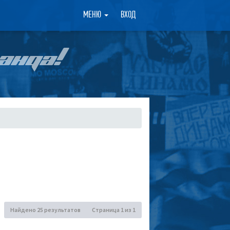
×
МЕНЮ
ВХОД
АНДА!
Найдено 25 результатов
Страница
1
из
1