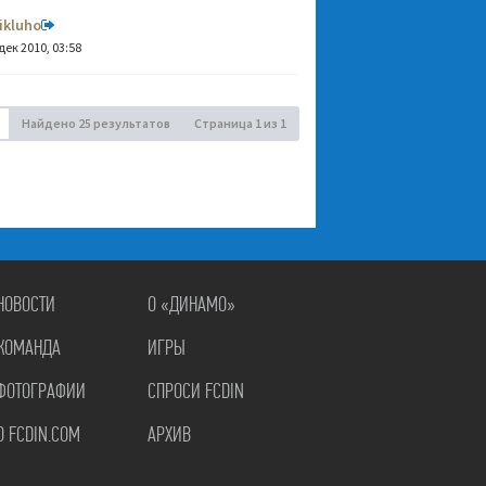
ikluho
дек 2010, 03:58
Найдено 25 результатов
Страница
1
из
1
НОВОСТИ
О «ДИНАМО»
КОМАНДА
ИГРЫ
ФОТОГРАФИИ
СПРОСИ FCDIN
О FCDIN.COM
АРХИВ