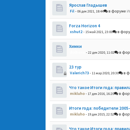
Ярослав Гладышев
Fil
-
в форуме
И
06 дек 2021, 18:44
Forza Horizon 4
xshut2
-
в фор
15 май 2021, 23:00
Химки
dolbano
-
в фо
22 дек 2020, 11:02
23 тур
Valerich73
-
в ф
11 мар 2020, 20:30
Что такое Итоги года: правил
mikluho
-
в фо
17 дек 2016, 16:20
Итоги года: победители 2005
mikluho
-
в фо
19 дек 2015, 22:52
Что такое Итоги года: правил