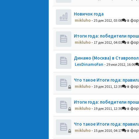
Новичок года
mikluho
-
в фо
25 дек 2012, 03:08
Итоги года: победители прош
mikluho
-
в фо
17 дек 2012, 04:01
Динамо (Москва) в Ставропол
LexDinamoFan
-
29 июл 2012, 16:06
Что такое Итоги года: правил
mikluho
-
в фо
19 дек 2011, 12:39
Итоги года: победители прош
mikluho
-
в фо
19 дек 2011, 12:36
Что такое Итоги года: правил
mikluho
-
в фо
15 дек 2010, 04:17