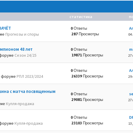
статистика
п
ЗАЧЁТ
A
0 Ответы
уме
Прогнозы и споры
287 Просмотры
04 
емпионом 48 лет
m
0 Ответы
форуме
Сезон 24/25
19871 Просмотры
27 
А
0 Ответы
 форуме
РПЛ 2023/2024
26339 Просмотры
29 
шина с матча посвященным
s
0 Ответы
29081 Просмотры
27 
уме
Купля-продажа
D
0 Ответы
форуме
Купля-продажа
23103 Просмотры
13 