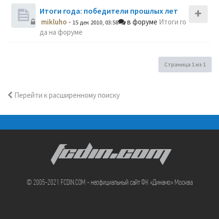
Итоги года: победители прошлых лет
mikluho
-
в форуме
Итоги го
15 дек 2010, 03:58
да на форуме
Страница
1
из
1
Перейти к расширенному поиску
FCDIN.COM
© 2005-2021 FCDIN.COM - неофициальный сайт ФК «Динамо» Москва