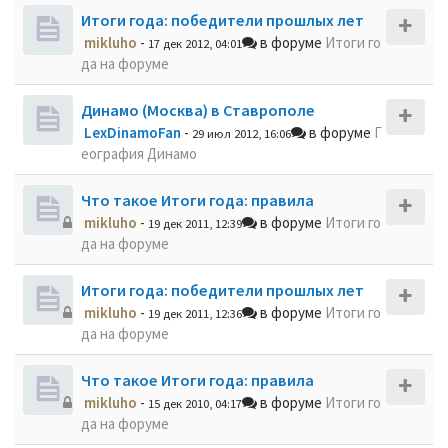
Итоги года: победители прошлых лет
mikluho
-
в форуме
Итоги го
17 дек 2012, 04:01
да на форуме
Динамо (Москва) в Ставрополе
LexDinamoFan
-
в форуме
Г
29 июл 2012, 16:06
еография Динамо
Что такое Итоги года: правила
mikluho
-
в форуме
Итоги го
19 дек 2011, 12:39
да на форуме
Итоги года: победители прошлых лет
mikluho
-
в форуме
Итоги го
19 дек 2011, 12:36
да на форуме
Что такое Итоги года: правила
mikluho
-
в форуме
Итоги го
15 дек 2010, 04:17
да на форуме