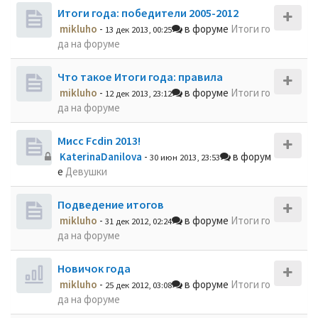
Итоги года: победители 2005-2012
mikluho
-
в форуме
Итоги го
13 дек 2013, 00:25
да на форуме
Что такое Итоги года: правила
mikluho
-
в форуме
Итоги го
12 дек 2013, 23:12
да на форуме
Мисс Fcdin 2013!
KaterinaDanilova
-
в форум
30 июн 2013, 23:53
е
Девушки
Подведение итогов
mikluho
-
в форуме
Итоги го
31 дек 2012, 02:24
да на форуме
Новичок года
mikluho
-
в форуме
Итоги го
25 дек 2012, 03:08
да на форуме