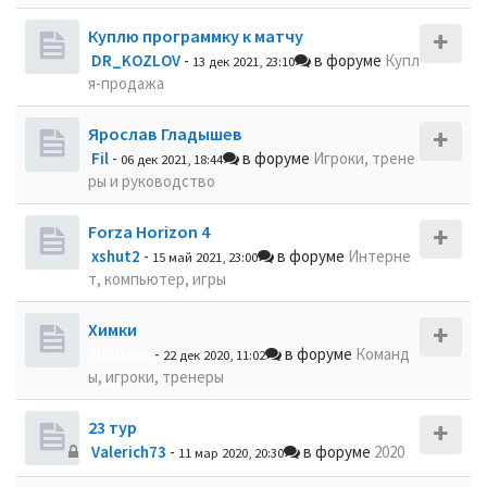
Куплю программку к матчу
DR_KOZLOV
-
в форуме
Купл
13 дек 2021, 23:10
я-продажа
Ярослав Гладышев
Fil
-
в форуме
Игроки, трене
06 дек 2021, 18:44
ры и руководство
Forza Horizon 4
xshut2
-
в форуме
Интерне
15 май 2021, 23:00
т, компьютер, игры
Химки
dolbano
-
в форуме
Команд
22 дек 2020, 11:02
ы, игроки, тренеры
23 тур
Valerich73
-
в форуме
2020
11 мар 2020, 20:30