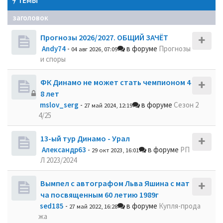
ТЕМЫ
заголовок
Прогнозы 2026/2027. ОБЩИЙ ЗАЧЁТ
Andy74
-
в форуме
Прогнозы
04 авг 2026, 07:09
и споры
ФК Динамо не может стать чемпионом 4
8 лет
mslov_serg
-
в форуме
Сезон 2
27 май 2024, 12:19
4/25
13-ый тур Динамо - Урал
Александр63
-
в форуме
РП
29 окт 2023, 16:01
Л 2023/2024
Вымпел с автографом Льва Яшина с мат
ча посвященным 60 летию 1989г
sed185
-
в форуме
Купля-прода
27 май 2022, 16:28
жа