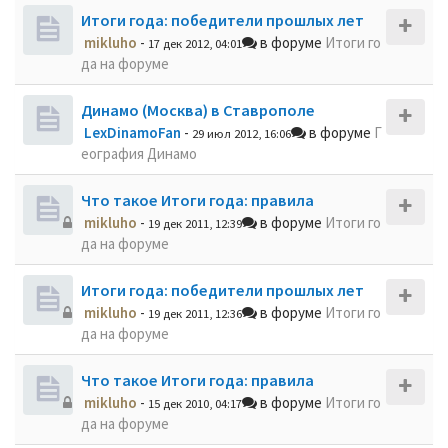
Итоги года: победители прошлых лет
mikluho
-
в форуме
Итоги го
17 дек 2012, 04:01
да на форуме
Динамо (Москва) в Ставрополе
LexDinamoFan
-
в форуме
Г
29 июл 2012, 16:06
еография Динамо
Что такое Итоги года: правила
mikluho
-
в форуме
Итоги го
19 дек 2011, 12:39
да на форуме
Итоги года: победители прошлых лет
mikluho
-
в форуме
Итоги го
19 дек 2011, 12:36
да на форуме
Что такое Итоги года: правила
mikluho
-
в форуме
Итоги го
15 дек 2010, 04:17
да на форуме