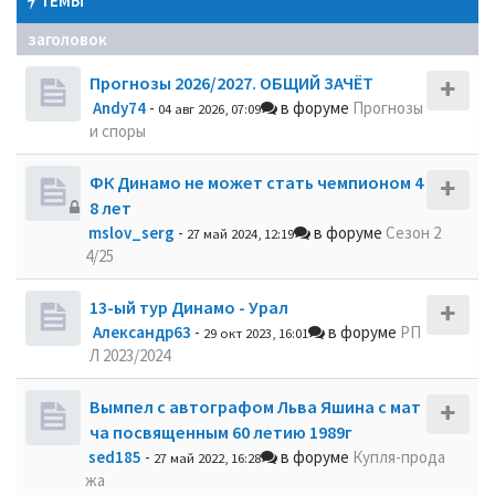
ТЕМЫ
заголовок
Прогнозы 2026/2027. ОБЩИЙ ЗАЧЁТ
Andy74
-
в форуме
Прогнозы
04 авг 2026, 07:09
и споры
ФК Динамо не может стать чемпионом 4
8 лет
mslov_serg
-
в форуме
Сезон 2
27 май 2024, 12:19
4/25
13-ый тур Динамо - Урал
Александр63
-
в форуме
РП
29 окт 2023, 16:01
Л 2023/2024
Вымпел с автографом Льва Яшина с мат
ча посвященным 60 летию 1989г
sed185
-
в форуме
Купля-прода
27 май 2022, 16:28
жа