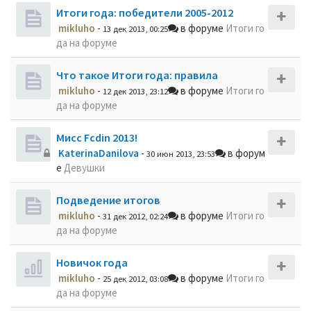
Итоги года: победители 2005-2012
mikluho
-
в форуме
Итоги го
13 дек 2013, 00:25
да на форуме
Что такое Итоги года: правила
mikluho
-
в форуме
Итоги го
12 дек 2013, 23:12
да на форуме
Мисс Fcdin 2013!
KaterinaDanilova
-
в форум
30 июн 2013, 23:53
е
Девушки
Подведение итогов
mikluho
-
в форуме
Итоги го
31 дек 2012, 02:24
да на форуме
Новичок года
mikluho
-
в форуме
Итоги го
25 дек 2012, 03:08
да на форуме