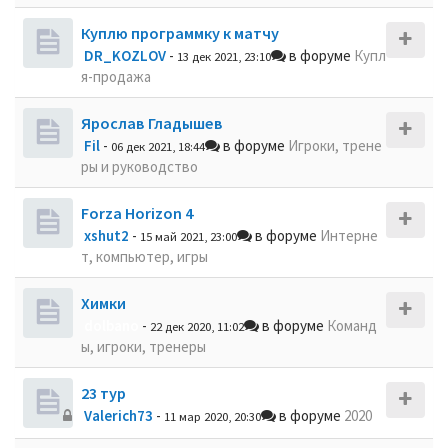
Куплю программку к матчу
DR_KOZLOV
-
в форуме
Купл
13 дек 2021, 23:10
я-продажа
Ярослав Гладышев
Fil
-
в форуме
Игроки, трене
06 дек 2021, 18:44
ры и руководство
Forza Horizon 4
xshut2
-
в форуме
Интерне
15 май 2021, 23:00
т, компьютер, игры
Химки
dolbano
-
в форуме
Команд
22 дек 2020, 11:02
ы, игроки, тренеры
23 тур
Valerich73
-
в форуме
2020
11 мар 2020, 20:30