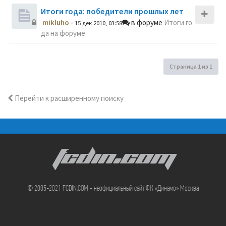
Итоги года: победители прошлых лет
mikluho
-
в форуме
Итоги го
15 дек 2010, 03:58
да на форуме
Страница
1
из
1
Перейти к расширенному поиску
FCDIN.COM
© 2005-2021 FCDIN.COM - неофициальный сайт ФК «Динамо» Москва