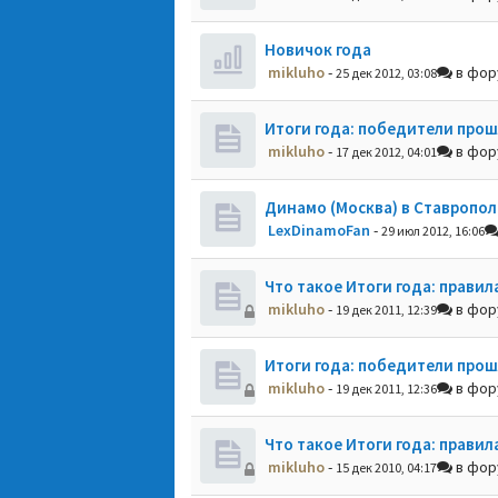
Новичок года
mikluho
-
в фо
25 дек 2012, 03:08
Итоги года: победители прош
mikluho
-
в фо
17 дек 2012, 04:01
Динамо (Москва) в Ставропол
LexDinamoFan
-
29 июл 2012, 16:06
Что такое Итоги года: правил
mikluho
-
в фо
19 дек 2011, 12:39
Итоги года: победители прош
mikluho
-
в фо
19 дек 2011, 12:36
Что такое Итоги года: правил
mikluho
-
в фо
15 дек 2010, 04:17