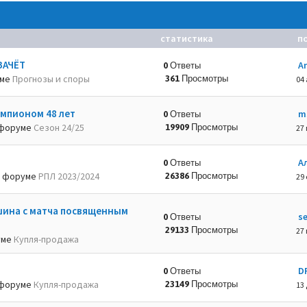
статистика
п
ЗАЧЁТ
A
0 Ответы
уме
Прогнозы и споры
361 Просмотры
04 
емпионом 48 лет
m
0 Ответы
форуме
Сезон 24/25
19909 Просмотры
27 
А
0 Ответы
 форуме
РПЛ 2023/2024
26386 Просмотры
29 
шина с матча посвященным
s
0 Ответы
29133 Просмотры
27 
уме
Купля-продажа
D
0 Ответы
форуме
Купля-продажа
23149 Просмотры
13 