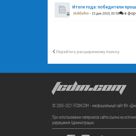
Итоги года: победители прош
mikluho
-
в фо
15 дек 2010, 03:58
Перейти к расширенному поиску
FCDIN.COM
© 2005-2021 FCDIN.COM - неофициальный сайт ФК «Ди
При использовании материалов сайта ссылка на источн
разрешения Администрации.