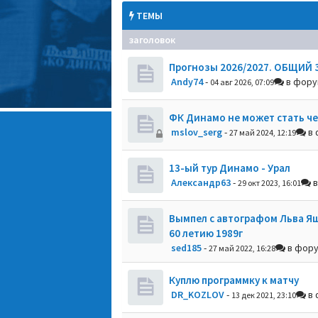
ТЕМЫ
заголовок
Прогнозы 2026/2027. ОБЩИЙ 
Andy74
-
в фор
04 авг 2026, 07:09
ФК Динамо не может стать ч
mslov_serg
-
в 
27 май 2024, 12:19
13-ый тур Динамо - Урал
Александр63
-
в
29 окт 2023, 16:01
Вымпел с автографом Льва Я
60 летию 1989г
sed185
-
в фор
27 май 2022, 16:28
Куплю программку к матчу
DR_KOZLOV
-
в 
13 дек 2021, 23:10