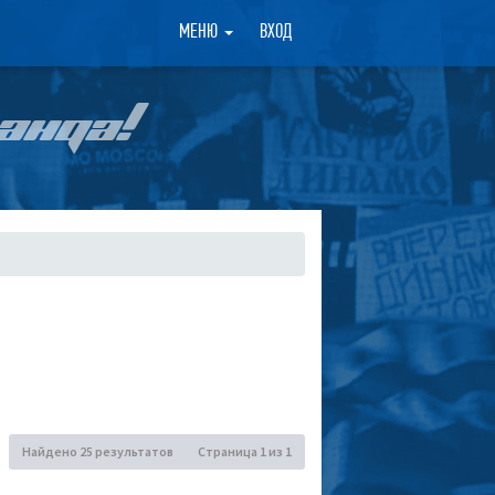
×
МЕНЮ
ВХОД
АНДА!
Найдено 25 результатов
Страница
1
из
1