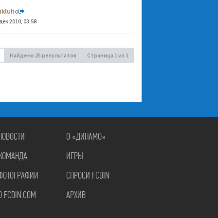
ikluho
дек 2010, 03:58
Найдено 25 результатов
Страница
1
из
1
НОВОСТИ
О «ДИНАМО»
КОМАНДА
ИГРЫ
ФОТОГРАФИИ
СПРОСИ FCDIN
О FCDIN.COM
АРХИВ