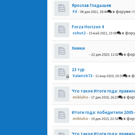
Ярослав Гладышев
Fil
-
в форуме
И
06 дек 2021, 18:44
Forza Horizon 4
xshut2
-
в фор
15 май 2021, 23:00
Химки
dolbano
-
в фо
22 дек 2020, 11:02
23 тур
Valerich73
-
в ф
11 мар 2020, 20:30
Что такое Итоги года: правил
mikluho
-
в фо
17 дек 2016, 16:20
Итоги года: победители 2005
mikluho
-
в фо
19 дек 2015, 22:52
Что такое Итоги года: правил