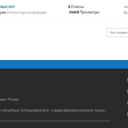
лых лет
m
0 Ответы
руме
Итоги года на форуме
36658 Просмотры
15 
Настройки
намо» Москва
ик обязательна. Использование фото- и видеоматериалов возможно только с