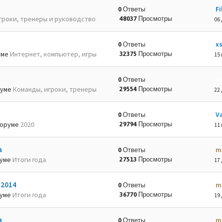
Fi
0 Ответы
гроки, тренеры и руководство
48037 Просмотры
06 
x
0 Ответы
уме
Интернет, компьютер, игры
32375 Просмотры
15 
d
0 Ответы
руме
Команды, игроки, тренеры
29554 Просмотры
22 
Va
0 Ответы
оруме
2020
29794 Просмотры
11 
а
m
0 Ответы
руме
Итоги года
27513 Просмотры
17 
-2014
m
0 Ответы
руме
Итоги года
36770 Просмотры
19 
а
m
0 Ответы