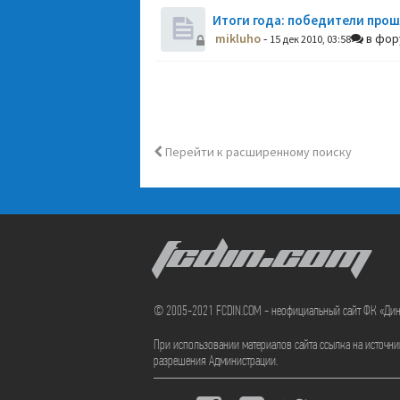
Итоги года: победители прош
mikluho
-
в фо
15 дек 2010, 03:58
Перейти к расширенному поиску
FCDIN.COM
© 2005-2021 FCDIN.COM - неофициальный сайт ФК «Ди
При использовании материалов сайта ссылка на источн
разрешения Администрации.