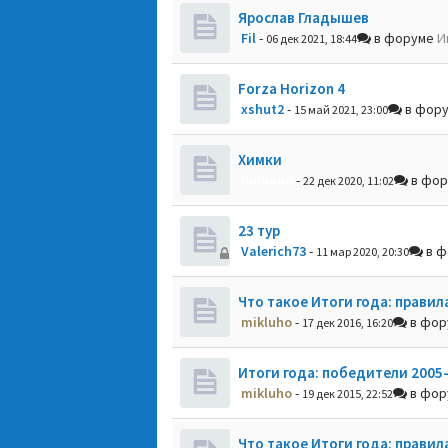
Ярослав Гладышев
Fil
-
в форуме
И
06 дек 2021, 18:44
Forza Horizon 4
xshut2
-
в фор
15 май 2021, 23:00
Химки
dolbano
-
в фо
22 дек 2020, 11:02
23 тур
Valerich73
-
в ф
11 мар 2020, 20:30
Что такое Итоги года: правил
mikluho
-
в фо
17 дек 2016, 16:20
Итоги года: победители 2005
mikluho
-
в фо
19 дек 2015, 22:52
Что такое Итоги года: правил