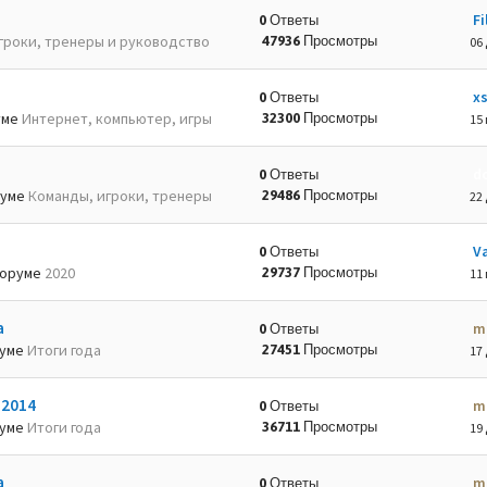
Fi
0 Ответы
гроки, тренеры и руководство
47936 Просмотры
06 
x
0 Ответы
уме
Интернет, компьютер, игры
32300 Просмотры
15 
d
0 Ответы
руме
Команды, игроки, тренеры
29486 Просмотры
22 
Va
0 Ответы
оруме
2020
29737 Просмотры
11 
а
m
0 Ответы
руме
Итоги года
27451 Просмотры
17 
-2014
m
0 Ответы
руме
Итоги года
36711 Просмотры
19 
а
m
0 Ответы