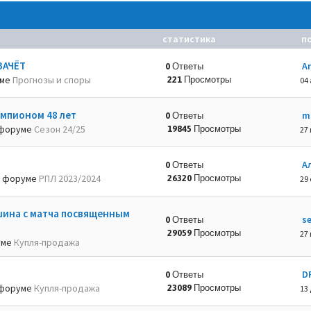
статистика
п
ЗАЧЁТ
A
0 Ответы
уме
Прогнозы и споры
221 Просмотры
04 
емпионом 48 лет
m
0 Ответы
форуме
Сезон 24/25
19845 Просмотры
27 
А
0 Ответы
 форуме
РПЛ 2023/2024
26320 Просмотры
29 
шина с матча посвященным
s
0 Ответы
29059 Просмотры
27 
уме
Купля-продажа
D
0 Ответы
форуме
Купля-продажа
23089 Просмотры
13 