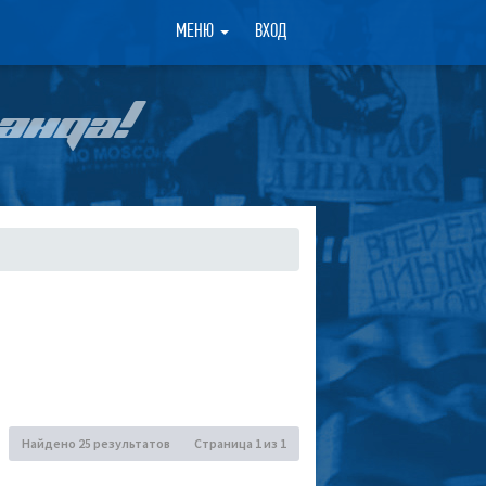
×
МЕНЮ
ВХОД
АНДА!
Найдено 25 результатов
Страница
1
из
1