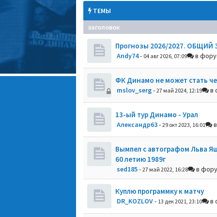
ТЕМЫ
заголовок
Прогнозы 2026/2027. ОБЩИЙ 
Andy74
-
в фор
04 авг 2026, 07:09
ФК Динамо не может стать ч
mslov_serg
-
в 
27 май 2024, 12:19
13-ый тур Динамо - Урал
Александр63
-
в
29 окт 2023, 16:01
Вымпел с автографом Льва Я
60 летию 1989г
sed185
-
в фор
27 май 2022, 16:28
Куплю программку к матчу
DR_KOZLOV
-
в 
13 дек 2021, 23:10