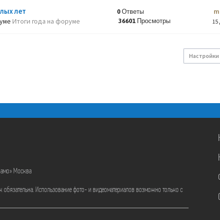
лых лет
m
0 Ответы
руме
Итоги года на форуме
36601 Просмотры
15 
Настройки
намо» Москва
ик обязательна. Использование фото- и видеоматериалов возможно только с