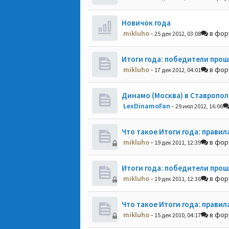
Новичок года
mikluho
-
в фо
25 дек 2012, 03:08
Итоги года: победители прош
mikluho
-
в фо
17 дек 2012, 04:01
Динамо (Москва) в Ставропол
LexDinamoFan
-
29 июл 2012, 16:06
Что такое Итоги года: правил
mikluho
-
в фо
19 дек 2011, 12:39
Итоги года: победители прош
mikluho
-
в фо
19 дек 2011, 12:36
Что такое Итоги года: правил
mikluho
-
в фо
15 дек 2010, 04:17