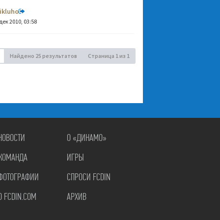
ikluho
дек 2010, 03:58
Найдено 25 результатов
Страница
1
из
1
НОВОСТИ
О «ДИНАМО»
КОМАНДА
ИГРЫ
ФОТОГРАФИИ
СПРОСИ FCDIN
О FCDIN.COM
АРХИВ