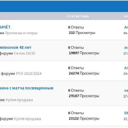
статистика
п
ЗАЧЁТ
A
0 Ответы
уме
Прогнозы и споры
332 Просмотры
04 
емпионом 48 лет
m
0 Ответы
форуме
Сезон 24/25
19897 Просмотры
27 
А
0 Ответы
 форуме
РПЛ 2023/2024
26374 Просмотры
29 
шина с матча посвященным
s
0 Ответы
29107 Просмотры
27 
уме
Купля-продажа
D
0 Ответы
форуме
Купля-продажа
23132 Просмотры
13 