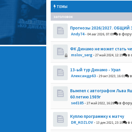
ТЕМЫ
заголовок
Прогнозы 2026/2027. ОБЩИЙ 
Andy74
-
в фор
04 авг 2026, 07:09
ФК Динамо не может стать ч
mslov_serg
-
в 
27 май 2024, 12:19
13-ый тур Динамо - Урал
Александр63
-
в
29 окт 2023, 16:01
Вымпел с автографом Льва Я
60 летию 1989г
sed185
-
в фор
27 май 2022, 16:28
Куплю программку к матчу
DR_KOZLOV
-
в 
13 дек 2021, 23:10