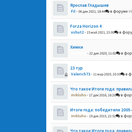
Ярослав Гладышев
Fil
-
в форуме
И
06 дек 2021, 18:44
Forza Horizon 4
xshut2
-
в фор
15 май 2021, 23:00
Химки
dolbano
-
в фо
22 дек 2020, 11:02
23 тур
Valerich73
-
в ф
11 мар 2020, 20:30
Что такое Итоги года: правил
mikluho
-
в фо
17 дек 2016, 16:20
Итоги года: победители 2005
mikluho
-
в фо
19 дек 2015, 22:52
Что такое Итоги года: правил