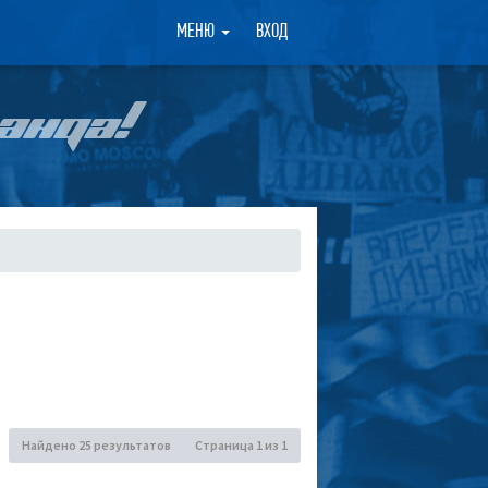
×
МЕНЮ
ВХОД
АНДА!
Найдено 25 результатов
Страница
1
из
1