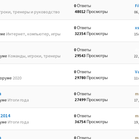
Fi
0 Ответы
гроки, тренеры и руководство
48012 Просмотры
06 
x
0 Ответы
уме
Интернет, компьютер, игры
32354 Просмотры
15 
d
0 Ответы
руме
Команды, игроки, тренеры
29543 Просмотры
22 
Va
0 Ответы
оруме
2020
29780 Просмотры
11 
а
m
0 Ответы
руме
Итоги года
27499 Просмотры
17 
-2014
m
0 Ответы
руме
Итоги года
36754 Просмотры
19 
а
m
0 Ответы