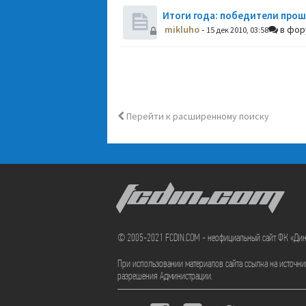
Итоги года: победители прош
mikluho
-
в фо
15 дек 2010, 03:58
Перейти к расширенному поиску
FCDIN.COM
© 2005-2021 FCDIN.COM - неофициальный сайт ФК «Ди
При использовании материалов сайта ссылка на источн
разрешения Администрации.