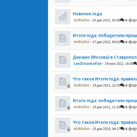
Новичок года
mikluho
-
в фо
25 дек 2012, 03:08
Итоги года: победители прош
mikluho
-
в фо
17 дек 2012, 04:01
Динамо (Москва) в Ставропол
LexDinamoFan
-
29 июл 2012, 16:06
Что такое Итоги года: правил
mikluho
-
в фо
19 дек 2011, 12:39
Итоги года: победители прош
mikluho
-
в фо
19 дек 2011, 12:36
Что такое Итоги года: правил
mikluho
-
в фо
15 дек 2010, 04:17