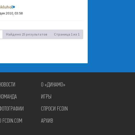
ikluho
дек 2010, 03:58
Найдено 25 результатов
Страница
1
из
1
НОВОСТИ
О «ДИНАМО»
КОМАНДА
ИГРЫ
ФОТОГРАФИИ
СПРОСИ FCDIN
О FCDIN.COM
АРХИВ