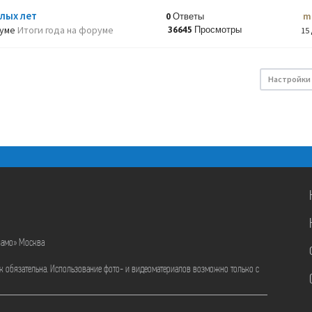
лых лет
m
0 Ответы
руме
Итоги года на форуме
36645 Просмотры
15 
Настройки
намо» Москва
ик обязательна. Использование фото- и видеоматериалов возможно только с