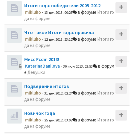
Итоги года: победители 2005-2012
mikluho
-
в форуме
Итоги го
13 дек 2013, 00:25
да на форуме
Что такое Итоги года: правила
mikluho
-
в форуме
Итоги го
12 дек 2013, 23:12
да на форуме
Мисс Fcdin 2013!
KaterinaDanilova
-
в форум
30 июн 2013, 23:53
е
Девушки
Подведение итогов
mikluho
-
в форуме
Итоги го
31 дек 2012, 02:24
да на форуме
Новичок года
mikluho
-
в форуме
Итоги го
25 дек 2012, 03:08
да на форуме