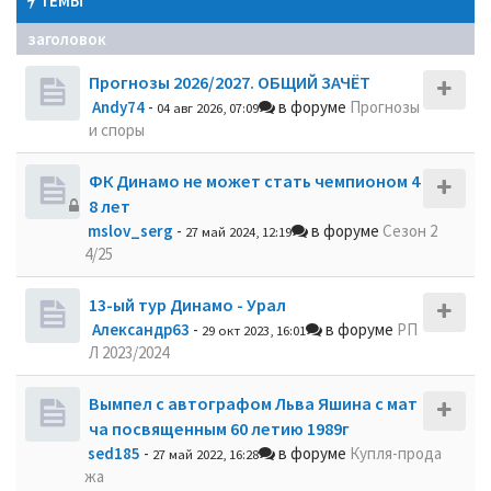
ТЕМЫ
заголовок
Прогнозы 2026/2027. ОБЩИЙ ЗАЧЁТ
Andy74
-
в форуме
Прогнозы
04 авг 2026, 07:09
и споры
ФК Динамо не может стать чемпионом 4
8 лет
mslov_serg
-
в форуме
Сезон 2
27 май 2024, 12:19
4/25
13-ый тур Динамо - Урал
Александр63
-
в форуме
РП
29 окт 2023, 16:01
Л 2023/2024
Вымпел с автографом Льва Яшина с мат
ча посвященным 60 летию 1989г
sed185
-
в форуме
Купля-прода
27 май 2022, 16:28
жа