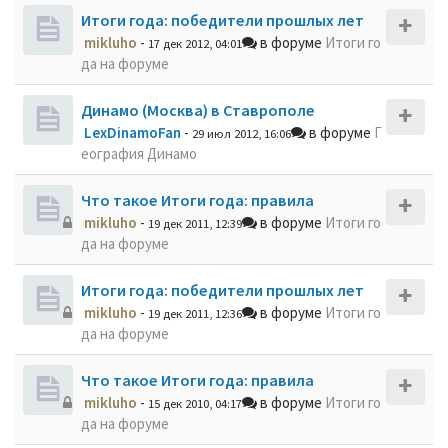
Итоги года: победители прошлых лет
mikluho
-
в форуме
Итоги го
17 дек 2012, 04:01
да на форуме
Динамо (Москва) в Ставрополе
LexDinamoFan
-
в форуме
Г
29 июл 2012, 16:06
еография Динамо
Что такое Итоги года: правила
mikluho
-
в форуме
Итоги го
19 дек 2011, 12:39
да на форуме
Итоги года: победители прошлых лет
mikluho
-
в форуме
Итоги го
19 дек 2011, 12:36
да на форуме
Что такое Итоги года: правила
mikluho
-
в форуме
Итоги го
15 дек 2010, 04:17
да на форуме