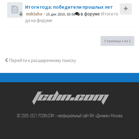
Итоги года: победители прошлых лет
mikluho
-
в форуме
Итоги го
15 дек 2010, 03:58
да на форуме
Страница
1
из
1
Перейти к расширенному поиску
FCDIN.COM
© 2005-2021 FCDIN.COM - неофициальный сайт ФК «Динамо» Москва