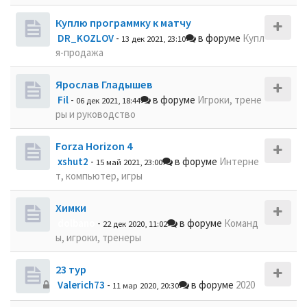
Куплю программку к матчу
DR_KOZLOV
-
в форуме
Купл
13 дек 2021, 23:10
я-продажа
Ярослав Гладышев
Fil
-
в форуме
Игроки, трене
06 дек 2021, 18:44
ры и руководство
Forza Horizon 4
xshut2
-
в форуме
Интерне
15 май 2021, 23:00
т, компьютер, игры
Химки
dolbano
-
в форуме
Команд
22 дек 2020, 11:02
ы, игроки, тренеры
23 тур
Valerich73
-
в форуме
2020
11 мар 2020, 20:30