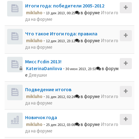
Итоги года: победители 2005-2012
mikluho
-
в форуме
Итоги го
13 дек 2013, 00:25
да на форуме
Что такое Итоги года: правила
mikluho
-
в форуме
Итоги го
12 дек 2013, 23:12
да на форуме
Мисс Fcdin 2013!
KaterinaDanilova
-
в форум
30 июн 2013, 23:53
е
Девушки
Подведение итогов
mikluho
-
в форуме
Итоги го
31 дек 2012, 02:24
да на форуме
Новичок года
mikluho
-
в форуме
Итоги го
25 дек 2012, 03:08
да на форуме