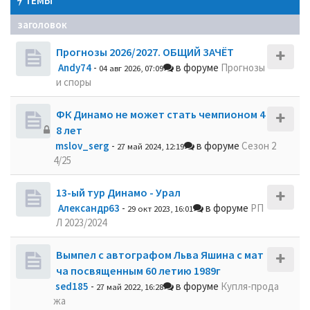
ТЕМЫ
заголовок
Прогнозы 2026/2027. ОБЩИЙ ЗАЧЁТ
Andy74
-
в форуме
Прогнозы
04 авг 2026, 07:09
и споры
ФК Динамо не может стать чемпионом 4
8 лет
mslov_serg
-
в форуме
Сезон 2
27 май 2024, 12:19
4/25
13-ый тур Динамо - Урал
Александр63
-
в форуме
РП
29 окт 2023, 16:01
Л 2023/2024
Вымпел с автографом Льва Яшина с мат
ча посвященным 60 летию 1989г
sed185
-
в форуме
Купля-прода
27 май 2022, 16:28
жа