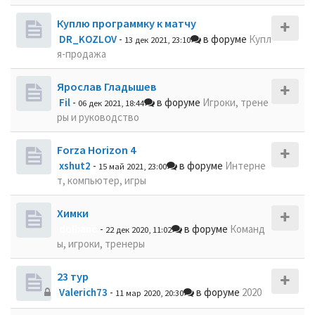
Куплю программку к матчу
DR_KOZLOV
-
в форуме
Купл
13 дек 2021, 23:10
я-продажа
Ярослав Гладышев
Fil
-
в форуме
Игроки, трене
06 дек 2021, 18:44
ры и руководство
Forza Horizon 4
xshut2
-
в форуме
Интерне
15 май 2021, 23:00
т, компьютер, игры
Химки
dolbano
-
в форуме
Команд
22 дек 2020, 11:02
ы, игроки, тренеры
23 тур
Valerich73
-
в форуме
2020
11 мар 2020, 20:30