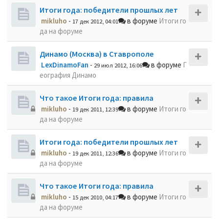
Итоги года: победители прошлых лет
mikluho
-
в форуме
Итоги го
17 дек 2012, 04:01
да на форуме
Динамо (Москва) в Ставрополе
LexDinamoFan
-
в форуме
Г
29 июл 2012, 16:06
еография Динамо
Что такое Итоги года: правила
mikluho
-
в форуме
Итоги го
19 дек 2011, 12:39
да на форуме
Итоги года: победители прошлых лет
mikluho
-
в форуме
Итоги го
19 дек 2011, 12:36
да на форуме
Что такое Итоги года: правила
mikluho
-
в форуме
Итоги го
15 дек 2010, 04:17
да на форуме