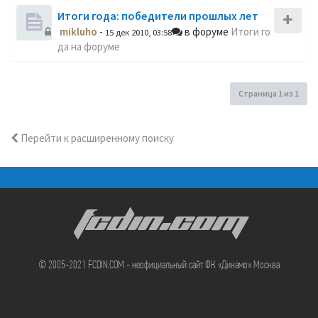
Итоги года: победители прошлых лет
mikluho
-
в форуме
Итоги го
15 дек 2010, 03:58
да на форуме
Страница
1
из
1
Перейти к расширенному поиску
FCDIN.COM
© 2005-2021 FCDIN.COM - неофициальный сайт ФК «Динамо» Москва