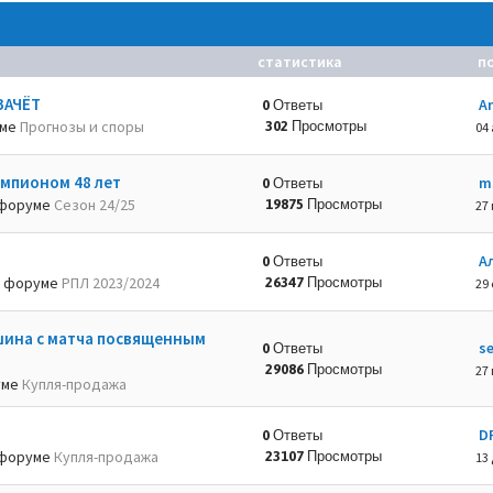
статистика
п
ЗАЧЁТ
A
0 Ответы
уме
Прогнозы и споры
302 Просмотры
04 
емпионом 48 лет
m
0 Ответы
форуме
Сезон 24/25
19875 Просмотры
27 
А
0 Ответы
 форуме
РПЛ 2023/2024
26347 Просмотры
29 
шина с матча посвященным
s
0 Ответы
29086 Просмотры
27 
уме
Купля-продажа
D
0 Ответы
форуме
Купля-продажа
23107 Просмотры
13 