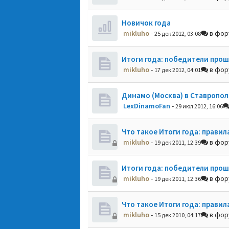
Новичок года
mikluho
-
в фо
25 дек 2012, 03:08
Итоги года: победители прош
mikluho
-
в фо
17 дек 2012, 04:01
Динамо (Москва) в Ставропол
LexDinamoFan
-
29 июл 2012, 16:06
Что такое Итоги года: правил
mikluho
-
в фо
19 дек 2011, 12:39
Итоги года: победители прош
mikluho
-
в фо
19 дек 2011, 12:36
Что такое Итоги года: правил
mikluho
-
в фо
15 дек 2010, 04:17