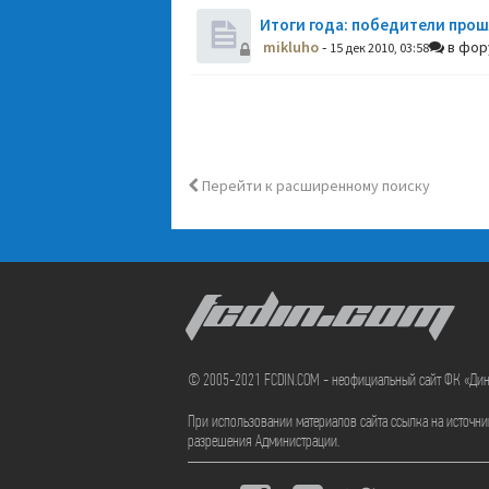
Итоги года: победители прош
mikluho
-
в фо
15 дек 2010, 03:58
Перейти к расширенному поиску
FCDIN.COM
© 2005-2021 FCDIN.COM - неофициальный сайт ФК «Ди
При использовании материалов сайта ссылка на источн
разрешения Администрации.