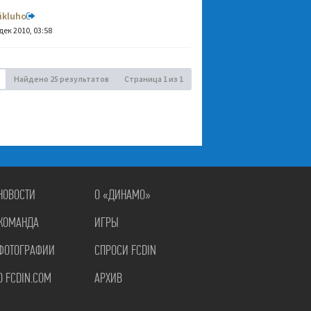
ikluho
дек 2010, 03:58
Найдено 25 результатов
Страница
1
из
1
НОВОСТИ
О «ДИНАМО»
КОМАНДА
ИГРЫ
ФОТОГРАФИИ
СПРОСИ FCDIN
О FCDIN.COM
АРХИВ