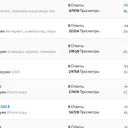
Fi
0 Ответы
гроки, тренеры и руководство
47978 Просмотры
06 
x
0 Ответы
уме
Интернет, компьютер, игры
32326 Просмотры
15 
d
0 Ответы
руме
Команды, игроки, тренеры
29518 Просмотры
22 
Va
0 Ответы
оруме
2020
29758 Просмотры
11 
а
m
0 Ответы
руме
Итоги года
27474 Просмотры
17 
-2014
m
0 Ответы
руме
Итоги года
36728 Просмотры
19 
а
m
0 Ответы