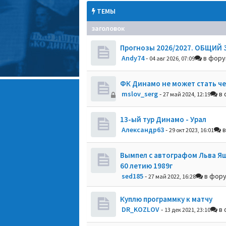
ТЕМЫ
заголовок
Прогнозы 2026/2027. ОБЩИЙ 
Andy74
-
в фор
04 авг 2026, 07:09
ФК Динамо не может стать ч
mslov_serg
-
в 
27 май 2024, 12:19
13-ый тур Динамо - Урал
Александр63
-
в
29 окт 2023, 16:01
Вымпел с автографом Льва Я
60 летию 1989г
sed185
-
в фор
27 май 2022, 16:28
Куплю программку к матчу
DR_KOZLOV
-
в 
13 дек 2021, 23:10