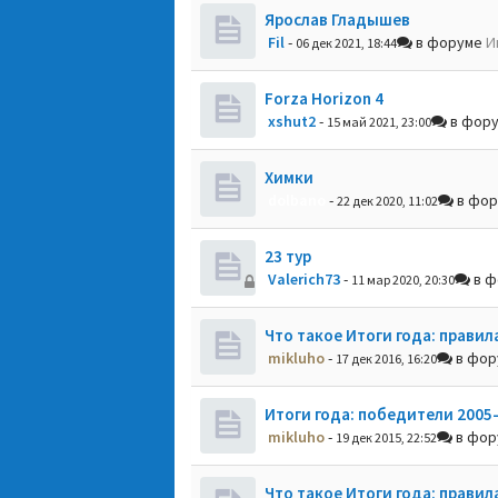
Ярослав Гладышев
Fil
-
в форуме
И
06 дек 2021, 18:44
Forza Horizon 4
xshut2
-
в фор
15 май 2021, 23:00
Химки
dolbano
-
в фо
22 дек 2020, 11:02
23 тур
Valerich73
-
в ф
11 мар 2020, 20:30
Что такое Итоги года: правил
mikluho
-
в фо
17 дек 2016, 16:20
Итоги года: победители 2005
mikluho
-
в фо
19 дек 2015, 22:52
Что такое Итоги года: правил