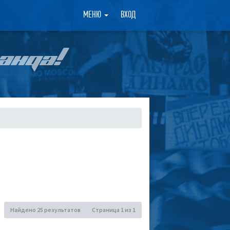
×
МЕНЮ
ВХОД
АНДА!
Найдено 25 результатов
Страница
1
из
1