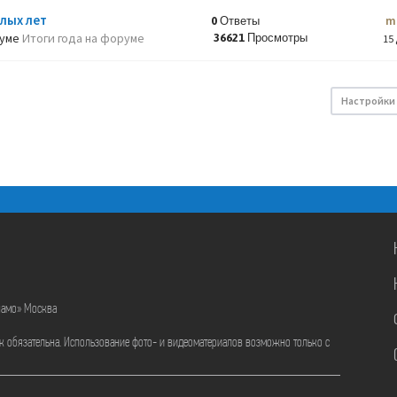
лых лет
m
0 Ответы
руме
Итоги года на форуме
36621 Просмотры
15 
Настройки
намо» Москва
ик обязательна. Использование фото- и видеоматериалов возможно только с