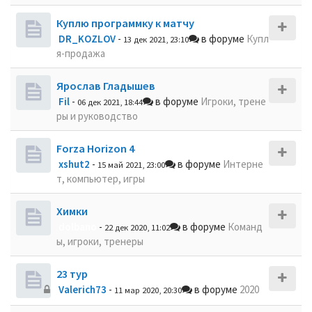
Куплю программку к матчу
DR_KOZLOV
-
в форуме
Купл
13 дек 2021, 23:10
я-продажа
Ярослав Гладышев
Fil
-
в форуме
Игроки, трене
06 дек 2021, 18:44
ры и руководство
Forza Horizon 4
xshut2
-
в форуме
Интерне
15 май 2021, 23:00
т, компьютер, игры
Химки
dolbano
-
в форуме
Команд
22 дек 2020, 11:02
ы, игроки, тренеры
23 тур
Valerich73
-
в форуме
2020
11 мар 2020, 20:30