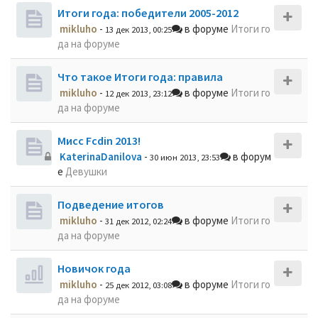
Итоги года: победители 2005-2012
mikluho
-
в форуме
Итоги го
13 дек 2013, 00:25
да на форуме
Что такое Итоги года: правила
mikluho
-
в форуме
Итоги го
12 дек 2013, 23:12
да на форуме
Мисс Fcdin 2013!
KaterinaDanilova
-
в форум
30 июн 2013, 23:53
е
Девушки
Подведение итогов
mikluho
-
в форуме
Итоги го
31 дек 2012, 02:24
да на форуме
Новичок года
mikluho
-
в форуме
Итоги го
25 дек 2012, 03:08
да на форуме