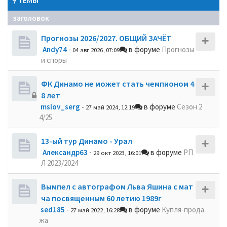
ТЕМЫ
заголовок
Прогнозы 2026/2027. ОБЩИЙ ЗАЧЁТ
Andy74
-
в форуме
Прогнозы
04 авг 2026, 07:09
и споры
ФК Динамо не может стать чемпионом 4
8 лет
mslov_serg
-
в форуме
Сезон 2
27 май 2024, 12:19
4/25
13-ый тур Динамо - Урал
Александр63
-
в форуме
РП
29 окт 2023, 16:01
Л 2023/2024
Вымпел с автографом Льва Яшина с мат
ча посвященным 60 летию 1989г
sed185
-
в форуме
Купля-прода
27 май 2022, 16:28
жа