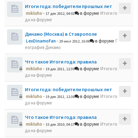
Итоги года: победители прошлых лет
mikluho
-
в форуме
Итоги го
17 дек 2012, 04:01
да на форуме
Динамо (Москва) в Ставрополе
LexDinamoFan
-
в форуме
Г
29 июл 2012, 16:06
еография Динамо
Что такое Итоги года: правила
mikluho
-
в форуме
Итоги го
19 дек 2011, 12:39
да на форуме
Итоги года: победители прошлых лет
mikluho
-
в форуме
Итоги го
19 дек 2011, 12:36
да на форуме
Что такое Итоги года: правила
mikluho
-
в форуме
Итоги го
15 дек 2010, 04:17
да на форуме