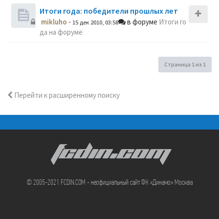
Итоги года: победители прошлых лет
mikluho
-
в форуме
Итоги го
15 дек 2010, 03:58
да на форуме
Страница
1
из
1
Перейти к расширенному поиску
FCDIN.COM
© 2005-2021 FCDIN.COM - неофициальный сайт ФК «Динамо» Москва