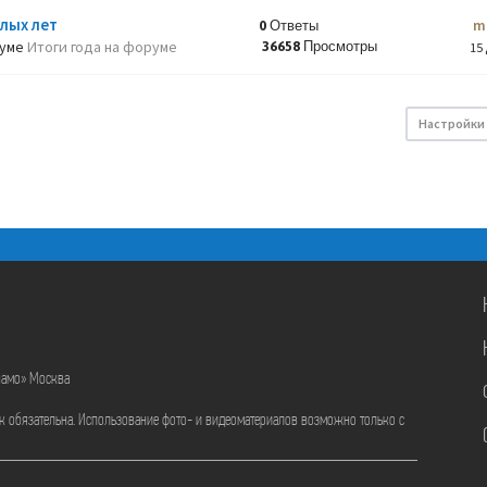
лых лет
m
0 Ответы
руме
Итоги года на форуме
36658 Просмотры
15 
Настройки
намо» Москва
ик обязательна. Использование фото- и видеоматериалов возможно только с