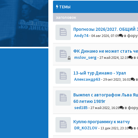
ТЕМЫ
заголовок
Прогнозы 2026/2027. ОБЩИЙ 
Andy74
-
в фор
04 авг 2026, 07:09
ФК Динамо не может стать ч
mslov_serg
-
в 
27 май 2024, 12:19
13-ый тур Динамо - Урал
Александр63
-
в
29 окт 2023, 16:01
Вымпел с автографом Льва Я
60 летию 1989г
sed185
-
в фор
27 май 2022, 16:28
Куплю программку к матчу
DR_KOZLOV
-
в 
13 дек 2021, 23:10