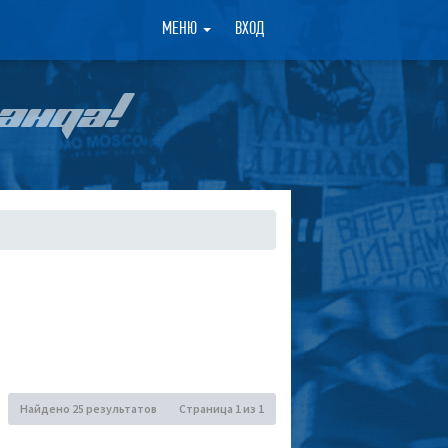
×
МЕНЮ
ВХОД
АНДА!
Найдено 25 результатов
Страница
1
из
1