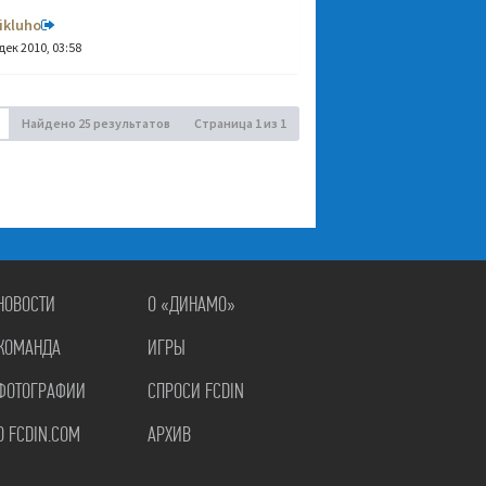
ikluho
дек 2010, 03:58
Найдено 25 результатов
Страница
1
из
1
НОВОСТИ
О «ДИНАМО»
КОМАНДА
ИГРЫ
ФОТОГРАФИИ
СПРОСИ FCDIN
О FCDIN.COM
АРХИВ