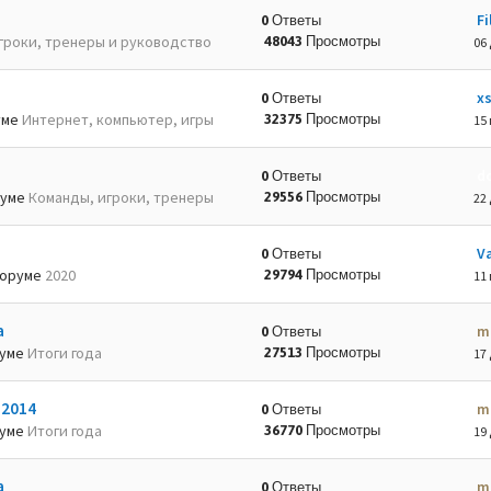
Fi
0 Ответы
гроки, тренеры и руководство
48043 Просмотры
06 
x
0 Ответы
уме
Интернет, компьютер, игры
32375 Просмотры
15 
d
0 Ответы
руме
Команды, игроки, тренеры
29556 Просмотры
22 
Va
0 Ответы
оруме
2020
29794 Просмотры
11 
а
m
0 Ответы
руме
Итоги года
27513 Просмотры
17 
-2014
m
0 Ответы
руме
Итоги года
36770 Просмотры
19 
а
m
0 Ответы