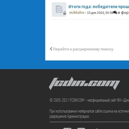
Итоги года: победители прош
mikluho
-
в фо
15 дек 2010, 03:58
Перейти к расширенному поиску
FCDIN.COM
© 2005-2021 FCDIN.COM - неофициальный сайт ФК «Ди
При использовании материалов сайта ссылка на источн
разрешения Администрации.