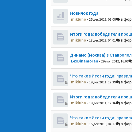
Новичок года
mikluho
-
в фо
25 дек 2012, 03:08
Итоги года: победители прош
mikluho
-
в фо
17 дек 2012, 04:01
Динамо (Москва) в Ставропол
LexDinamoFan
-
29 июл 2012, 16:06
Что такое Итоги года: правил
mikluho
-
в фо
19 дек 2011, 12:39
Итоги года: победители прош
mikluho
-
в фо
19 дек 2011, 12:36
Что такое Итоги года: правил
mikluho
-
в фо
15 дек 2010, 04:17