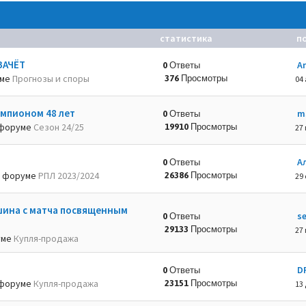
статистика
п
ЗАЧЁТ
A
0 Ответы
уме
Прогнозы и споры
376 Просмотры
04 
емпионом 48 лет
m
0 Ответы
форуме
Сезон 24/25
19910 Просмотры
27 
А
0 Ответы
 форуме
РПЛ 2023/2024
26386 Просмотры
29 
шина с матча посвященным
s
0 Ответы
29133 Просмотры
27 
уме
Купля-продажа
D
0 Ответы
форуме
Купля-продажа
23151 Просмотры
13 