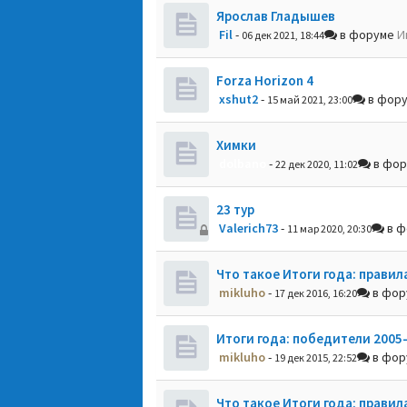
Ярослав Гладышев
Fil
-
в форуме
И
06 дек 2021, 18:44
Forza Horizon 4
xshut2
-
в фор
15 май 2021, 23:00
Химки
dolbano
-
в фо
22 дек 2020, 11:02
23 тур
Valerich73
-
в ф
11 мар 2020, 20:30
Что такое Итоги года: правил
mikluho
-
в фо
17 дек 2016, 16:20
Итоги года: победители 2005
mikluho
-
в фо
19 дек 2015, 22:52
Что такое Итоги года: правил