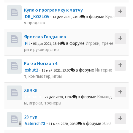
Куплю программку к матчу
DR_KOZLOV
-
в форуме
Купл
13 дек 2021, 23:10
я-продажа
Ярослав Гладышев
Fil
-
в форуме
Игроки, трене
06 дек 2021, 18:44
ры и руководство
Forza Horizon 4
xshut2
-
в форуме
Интерне
15 май 2021, 23:00
т, компьютер, игры
Химки
dolbano
-
в форуме
Команд
22 дек 2020, 11:02
ы, игроки, тренеры
23 тур
Valerich73
-
в форуме
2020
11 мар 2020, 20:30