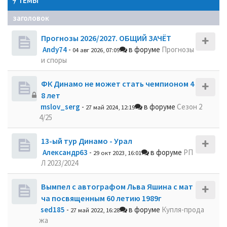
ТЕМЫ
заголовок
Прогнозы 2026/2027. ОБЩИЙ ЗАЧЁТ
Andy74
-
в форуме
Прогнозы
04 авг 2026, 07:09
и споры
ФК Динамо не может стать чемпионом 4
8 лет
mslov_serg
-
в форуме
Сезон 2
27 май 2024, 12:19
4/25
13-ый тур Динамо - Урал
Александр63
-
в форуме
РП
29 окт 2023, 16:01
Л 2023/2024
Вымпел с автографом Льва Яшина с мат
ча посвященным 60 летию 1989г
sed185
-
в форуме
Купля-прода
27 май 2022, 16:28
жа