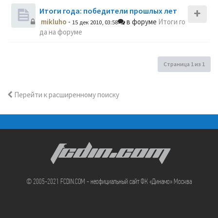
Итоги года: победители прошлых лет
mikluho
-
в форуме
Итоги го
15 дек 2010, 03:58
да на форуме
Страница
1
из
1
Перейти к расширенному поиску
FCDIN.COM
© 2005-2021 FCDIN.COM - неофициальный сайт ФК «Динамо» Москва