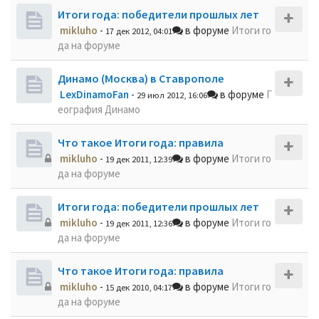
Итоги года: победители прошлых лет
mikluho
-
в форуме
Итоги го
17 дек 2012, 04:01
да на форуме
Динамо (Москва) в Ставрополе
LexDinamoFan
-
в форуме
Г
29 июл 2012, 16:06
еография Динамо
Что такое Итоги года: правила
mikluho
-
в форуме
Итоги го
19 дек 2011, 12:39
да на форуме
Итоги года: победители прошлых лет
mikluho
-
в форуме
Итоги го
19 дек 2011, 12:36
да на форуме
Что такое Итоги года: правила
mikluho
-
в форуме
Итоги го
15 дек 2010, 04:17
да на форуме