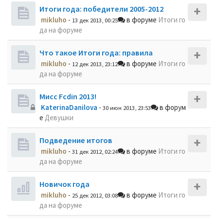
Итоги года: победители 2005-2012
mikluho
-
в форуме
Итоги го
13 дек 2013, 00:25
да на форуме
Что такое Итоги года: правила
mikluho
-
в форуме
Итоги го
12 дек 2013, 23:12
да на форуме
Мисс Fcdin 2013!
KaterinaDanilova
-
в форум
30 июн 2013, 23:53
е
Девушки
Подведение итогов
mikluho
-
в форуме
Итоги го
31 дек 2012, 02:24
да на форуме
Новичок года
mikluho
-
в форуме
Итоги го
25 дек 2012, 03:08
да на форуме