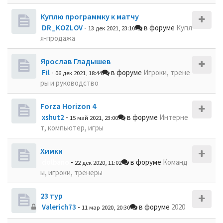
Куплю программку к матчу
DR_KOZLOV
-
в форуме
Купл
13 дек 2021, 23:10
я-продажа
Ярослав Гладышев
Fil
-
в форуме
Игроки, трене
06 дек 2021, 18:44
ры и руководство
Forza Horizon 4
xshut2
-
в форуме
Интерне
15 май 2021, 23:00
т, компьютер, игры
Химки
dolbano
-
в форуме
Команд
22 дек 2020, 11:02
ы, игроки, тренеры
23 тур
Valerich73
-
в форуме
2020
11 мар 2020, 20:30