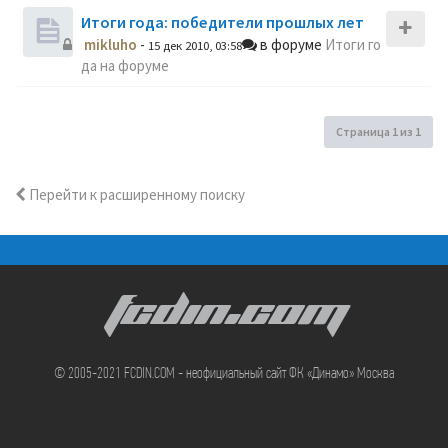
Итоги года: победители прошлых лет
mikluho
-
в форуме
Итоги го
15 дек 2010, 03:58
да на форуме
Страница
1
из
1
Перейти к расширенному поиску
FCDIN.COM
© 2005-2021 FCDIN.COM - неофициальный сайт ФК «Динамо» Москва