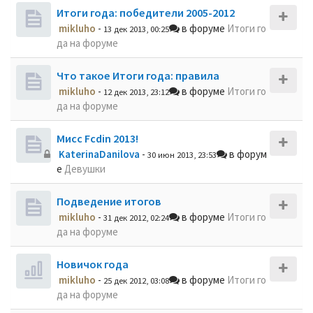
Итоги года: победители 2005-2012
mikluho
-
в форуме
Итоги го
13 дек 2013, 00:25
да на форуме
Что такое Итоги года: правила
mikluho
-
в форуме
Итоги го
12 дек 2013, 23:12
да на форуме
Мисс Fcdin 2013!
KaterinaDanilova
-
в форум
30 июн 2013, 23:53
е
Девушки
Подведение итогов
mikluho
-
в форуме
Итоги го
31 дек 2012, 02:24
да на форуме
Новичок года
mikluho
-
в форуме
Итоги го
25 дек 2012, 03:08
да на форуме