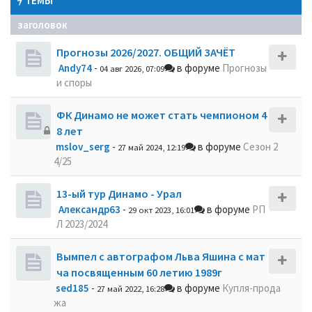
ТЕМЫ
заголовок
Прогнозы 2026/2027. ОБЩИЙ ЗАЧЁТ
Andy74
-
в форуме
Прогнозы
04 авг 2026, 07:09
и споры
ФК Динамо не может стать чемпионом 4
8 лет
mslov_serg
-
в форуме
Сезон 2
27 май 2024, 12:19
4/25
13-ый тур Динамо - Урал
Александр63
-
в форуме
РП
29 окт 2023, 16:01
Л 2023/2024
Вымпел с автографом Льва Яшина с мат
ча посвященным 60 летию 1989г
sed185
-
в форуме
Купля-прода
27 май 2022, 16:28
жа