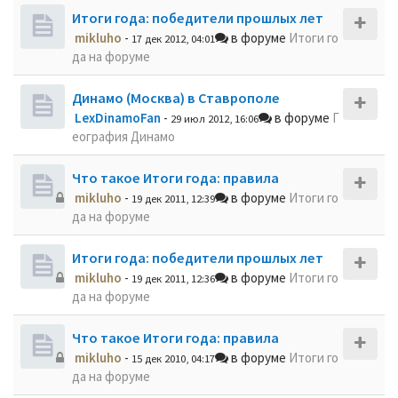
Итоги года: победители прошлых лет
mikluho
-
в форуме
Итоги го
17 дек 2012, 04:01
да на форуме
Динамо (Москва) в Ставрополе
LexDinamoFan
-
в форуме
Г
29 июл 2012, 16:06
еография Динамо
Что такое Итоги года: правила
mikluho
-
в форуме
Итоги го
19 дек 2011, 12:39
да на форуме
Итоги года: победители прошлых лет
mikluho
-
в форуме
Итоги го
19 дек 2011, 12:36
да на форуме
Что такое Итоги года: правила
mikluho
-
в форуме
Итоги го
15 дек 2010, 04:17
да на форуме