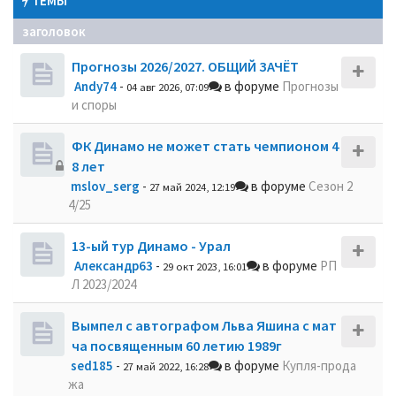
ТЕМЫ
заголовок
Прогнозы 2026/2027. ОБЩИЙ ЗАЧЁТ
Andy74
-
в форуме
Прогнозы
04 авг 2026, 07:09
и споры
ФК Динамо не может стать чемпионом 4
8 лет
mslov_serg
-
в форуме
Сезон 2
27 май 2024, 12:19
4/25
13-ый тур Динамо - Урал
Александр63
-
в форуме
РП
29 окт 2023, 16:01
Л 2023/2024
Вымпел с автографом Льва Яшина с мат
ча посвященным 60 летию 1989г
sed185
-
в форуме
Купля-прода
27 май 2022, 16:28
жа