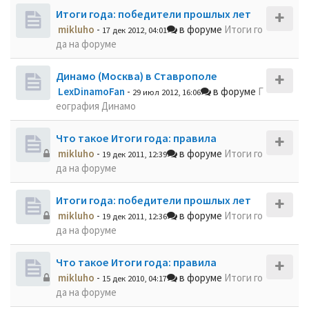
Итоги года: победители прошлых лет
mikluho
-
в форуме
Итоги го
17 дек 2012, 04:01
да на форуме
Динамо (Москва) в Ставрополе
LexDinamoFan
-
в форуме
Г
29 июл 2012, 16:06
еография Динамо
Что такое Итоги года: правила
mikluho
-
в форуме
Итоги го
19 дек 2011, 12:39
да на форуме
Итоги года: победители прошлых лет
mikluho
-
в форуме
Итоги го
19 дек 2011, 12:36
да на форуме
Что такое Итоги года: правила
mikluho
-
в форуме
Итоги го
15 дек 2010, 04:17
да на форуме