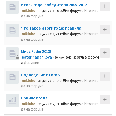
Итоги года: победители 2005-2012
mikluho
-
в форуме
Итоги го
13 дек 2013, 00:25
да на форуме
Что такое Итоги года: правила
mikluho
-
в форуме
Итоги го
12 дек 2013, 23:12
да на форуме
Мисс Fcdin 2013!
KaterinaDanilova
-
в форум
30 июн 2013, 23:53
е
Девушки
Подведение итогов
mikluho
-
в форуме
Итоги го
31 дек 2012, 02:24
да на форуме
Новичок года
mikluho
-
в форуме
Итоги го
25 дек 2012, 03:08
да на форуме