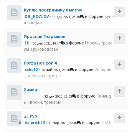
Куплю программку к матчу
DR_KOZLOV
-
в форуме
Купл
13 дек 2021, 23:10
я-продажа
Ярослав Гладышев
Fil
-
в форуме
Игроки, трене
06 дек 2021, 18:44
ры и руководство
Forza Horizon 4
xshut2
-
в форуме
Интерне
15 май 2021, 23:00
т, компьютер, игры
Химки
dolbano
-
в форуме
Команд
22 дек 2020, 11:02
ы, игроки, тренеры
23 тур
Valerich73
-
в форуме
2020
11 мар 2020, 20:30