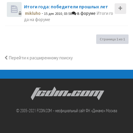
Итоги года: победители прошлых лет
mikluho
-
в форуме
Итоги го
15 дек 2010, 03:58
да на форуме
Страница
1
из
1
Перейти к расширенному поиску
FCDIN.COM
© 2005-2021 FCDIN.COM - неофициальный сайт ФК «Динамо» Москва