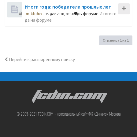
Итоги года: победители прошлых лет
mikluho
-
в форуме
Итоги го
15 дек 2010, 03:58
да на форуме
Страница
1
из
1
Перейти к расширенному поиску
FCDIN.COM
© 2005-2021 FCDIN.COM - неофициальный сайт ФК «Динамо» Москва