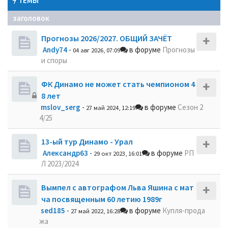
ТЕМЫ
заголовок
Прогнозы 2026/2027. ОБЩИЙ ЗАЧЁТ
Andy74
-
в форуме
Прогнозы
04 авг 2026, 07:09
и споры
ФК Динамо не может стать чемпионом 4
8 лет
mslov_serg
-
в форуме
Сезон 2
27 май 2024, 12:19
4/25
13-ый тур Динамо - Урал
Александр63
-
в форуме
РП
29 окт 2023, 16:01
Л 2023/2024
Вымпел с автографом Льва Яшина с мат
ча посвященным 60 летию 1989г
sed185
-
в форуме
Купля-прода
27 май 2022, 16:28
жа