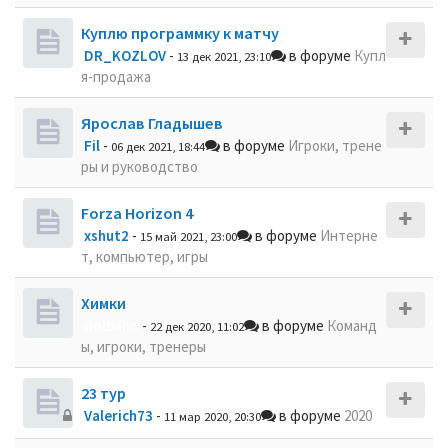
Куплю программку к матчу
DR_KOZLOV
-
в форуме
Купл
13 дек 2021, 23:10
я-продажа
Ярослав Гладышев
Fil
-
в форуме
Игроки, трене
06 дек 2021, 18:44
ры и руководство
Forza Horizon 4
xshut2
-
в форуме
Интерне
15 май 2021, 23:00
т, компьютер, игры
Химки
dolbano
-
в форуме
Команд
22 дек 2020, 11:02
ы, игроки, тренеры
23 тур
Valerich73
-
в форуме
2020
11 мар 2020, 20:30