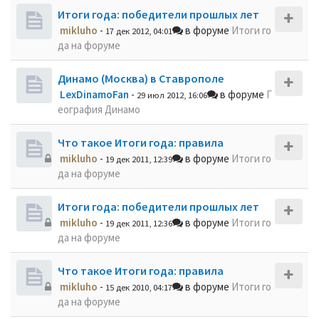
Итоги года: победители прошлых лет
mikluho
-
в форуме
Итоги го
17 дек 2012, 04:01
да на форуме
Динамо (Москва) в Ставрополе
LexDinamoFan
-
в форуме
Г
29 июл 2012, 16:06
еография Динамо
Что такое Итоги года: правила
mikluho
-
в форуме
Итоги го
19 дек 2011, 12:39
да на форуме
Итоги года: победители прошлых лет
mikluho
-
в форуме
Итоги го
19 дек 2011, 12:36
да на форуме
Что такое Итоги года: правила
mikluho
-
в форуме
Итоги го
15 дек 2010, 04:17
да на форуме