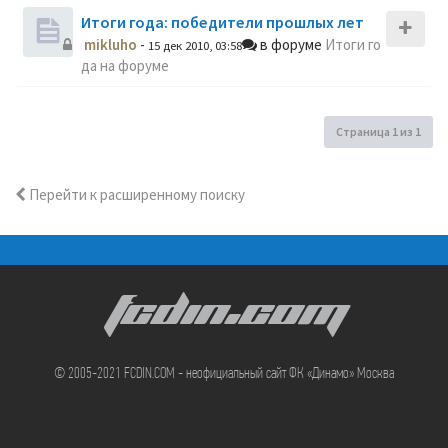
Итоги года: победители прошлых лет
mikluho
-
в форуме
Итоги го
15 дек 2010, 03:58
да на форуме
Страница
1
из
1
Перейти к расширенному поиску
FCDIN.COM
© 2005-2021 FCDIN.COM - неофициальный сайт ФК «Динамо» Москва