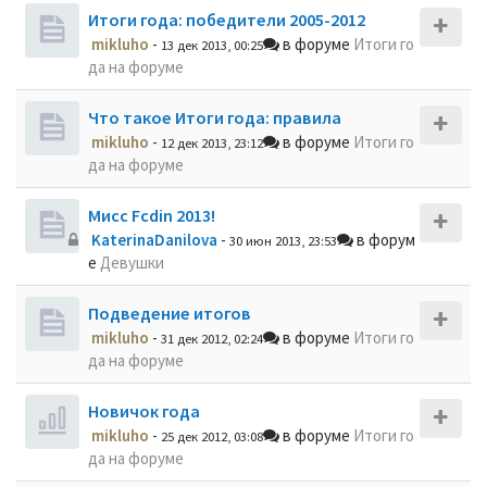
Итоги года: победители 2005-2012
mikluho
-
в форуме
Итоги го
13 дек 2013, 00:25
да на форуме
Что такое Итоги года: правила
mikluho
-
в форуме
Итоги го
12 дек 2013, 23:12
да на форуме
Мисс Fcdin 2013!
KaterinaDanilova
-
в форум
30 июн 2013, 23:53
е
Девушки
Подведение итогов
mikluho
-
в форуме
Итоги го
31 дек 2012, 02:24
да на форуме
Новичок года
mikluho
-
в форуме
Итоги го
25 дек 2012, 03:08
да на форуме