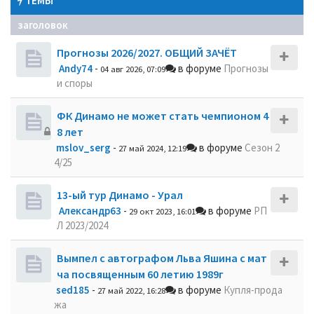
ТЕМЫ
заголовок
Прогнозы 2026/2027. ОБЩИЙ ЗАЧЁТ
Andy74
-
в форуме
Прогнозы
04 авг 2026, 07:09
и споры
ФК Динамо не может стать чемпионом 4
8 лет
mslov_serg
-
в форуме
Сезон 2
27 май 2024, 12:19
4/25
13-ый тур Динамо - Урал
Александр63
-
в форуме
РП
29 окт 2023, 16:01
Л 2023/2024
Вымпел с автографом Льва Яшина с мат
ча посвященным 60 летию 1989г
sed185
-
в форуме
Купля-прода
27 май 2022, 16:28
жа