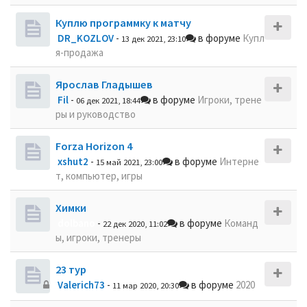
Куплю программку к матчу
DR_KOZLOV
-
в форуме
Купл
13 дек 2021, 23:10
я-продажа
Ярослав Гладышев
Fil
-
в форуме
Игроки, трене
06 дек 2021, 18:44
ры и руководство
Forza Horizon 4
xshut2
-
в форуме
Интерне
15 май 2021, 23:00
т, компьютер, игры
Химки
dolbano
-
в форуме
Команд
22 дек 2020, 11:02
ы, игроки, тренеры
23 тур
Valerich73
-
в форуме
2020
11 мар 2020, 20:30