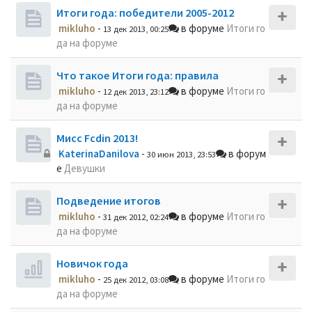
Итоги года: победители 2005-2012
mikluho
-
в форуме
Итоги го
13 дек 2013, 00:25
да на форуме
Что такое Итоги года: правила
mikluho
-
в форуме
Итоги го
12 дек 2013, 23:12
да на форуме
Мисс Fcdin 2013!
KaterinaDanilova
-
в форум
30 июн 2013, 23:53
е
Девушки
Подведение итогов
mikluho
-
в форуме
Итоги го
31 дек 2012, 02:24
да на форуме
Новичок года
mikluho
-
в форуме
Итоги го
25 дек 2012, 03:08
да на форуме