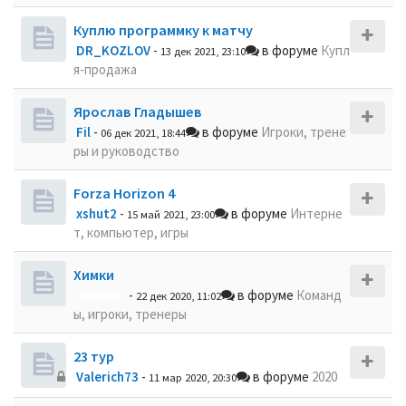
Куплю программку к матчу
DR_KOZLOV
-
в форуме
Купл
13 дек 2021, 23:10
я-продажа
Ярослав Гладышев
Fil
-
в форуме
Игроки, трене
06 дек 2021, 18:44
ры и руководство
Forza Horizon 4
xshut2
-
в форуме
Интерне
15 май 2021, 23:00
т, компьютер, игры
Химки
dolbano
-
в форуме
Команд
22 дек 2020, 11:02
ы, игроки, тренеры
23 тур
Valerich73
-
в форуме
2020
11 мар 2020, 20:30