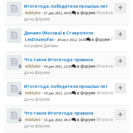
Итоги года: победители прошлых лет
mikluho
-
в форуме
Итоги го
17 дек 2012, 04:01
да на форуме
Динамо (Москва) в Ставрополе
LexDinamoFan
-
в форуме
Г
29 июл 2012, 16:06
еография Динамо
Что такое Итоги года: правила
mikluho
-
в форуме
Итоги го
19 дек 2011, 12:39
да на форуме
Итоги года: победители прошлых лет
mikluho
-
в форуме
Итоги го
19 дек 2011, 12:36
да на форуме
Что такое Итоги года: правила
mikluho
-
в форуме
Итоги го
15 дек 2010, 04:17
да на форуме