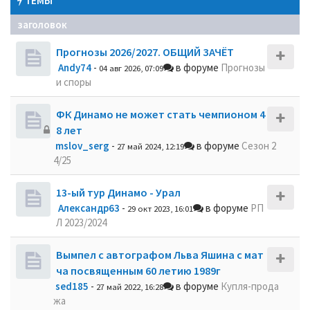
ТЕМЫ
заголовок
Прогнозы 2026/2027. ОБЩИЙ ЗАЧЁТ
Andy74
-
в форуме
Прогнозы
04 авг 2026, 07:09
и споры
ФК Динамо не может стать чемпионом 4
8 лет
mslov_serg
-
в форуме
Сезон 2
27 май 2024, 12:19
4/25
13-ый тур Динамо - Урал
Александр63
-
в форуме
РП
29 окт 2023, 16:01
Л 2023/2024
Вымпел с автографом Льва Яшина с мат
ча посвященным 60 летию 1989г
sed185
-
в форуме
Купля-прода
27 май 2022, 16:28
жа