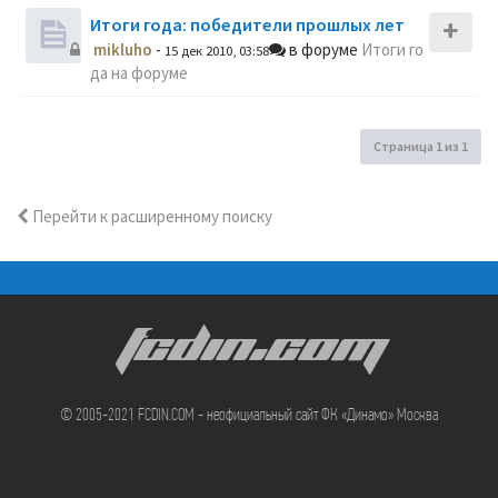
Итоги года: победители прошлых лет
mikluho
-
в форуме
Итоги го
15 дек 2010, 03:58
да на форуме
Страница
1
из
1
Перейти к расширенному поиску
FCDIN.COM
© 2005-2021 FCDIN.COM - неофициальный сайт ФК «Динамо» Москва