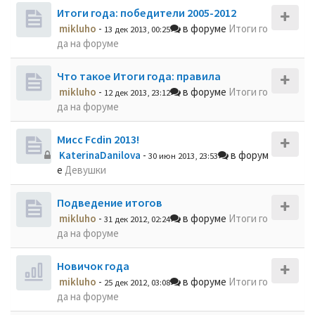
Итоги года: победители 2005-2012
mikluho
-
в форуме
Итоги го
13 дек 2013, 00:25
да на форуме
Что такое Итоги года: правила
mikluho
-
в форуме
Итоги го
12 дек 2013, 23:12
да на форуме
Мисс Fcdin 2013!
KaterinaDanilova
-
в форум
30 июн 2013, 23:53
е
Девушки
Подведение итогов
mikluho
-
в форуме
Итоги го
31 дек 2012, 02:24
да на форуме
Новичок года
mikluho
-
в форуме
Итоги го
25 дек 2012, 03:08
да на форуме