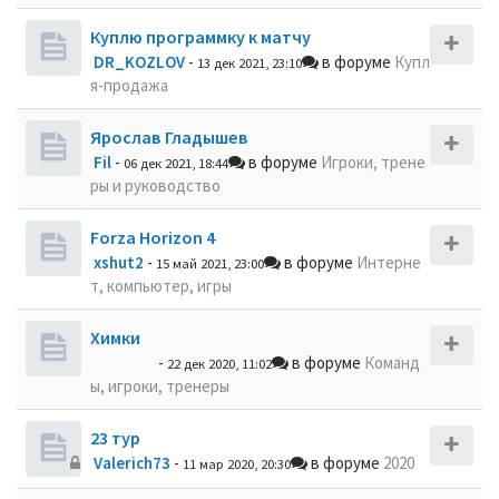
Куплю программку к матчу
DR_KOZLOV
-
в форуме
Купл
13 дек 2021, 23:10
я-продажа
Ярослав Гладышев
Fil
-
в форуме
Игроки, трене
06 дек 2021, 18:44
ры и руководство
Forza Horizon 4
xshut2
-
в форуме
Интерне
15 май 2021, 23:00
т, компьютер, игры
Химки
dolbano
-
в форуме
Команд
22 дек 2020, 11:02
ы, игроки, тренеры
23 тур
Valerich73
-
в форуме
2020
11 мар 2020, 20:30