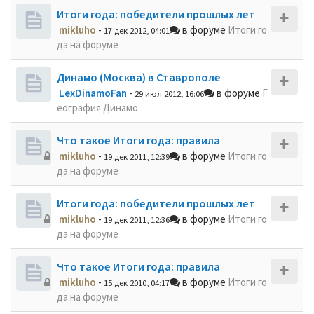
Итоги года: победители прошлых лет
mikluho
-
в форуме
Итоги го
17 дек 2012, 04:01
да на форуме
Динамо (Москва) в Ставрополе
LexDinamoFan
-
в форуме
Г
29 июл 2012, 16:06
еография Динамо
Что такое Итоги года: правила
mikluho
-
в форуме
Итоги го
19 дек 2011, 12:39
да на форуме
Итоги года: победители прошлых лет
mikluho
-
в форуме
Итоги го
19 дек 2011, 12:36
да на форуме
Что такое Итоги года: правила
mikluho
-
в форуме
Итоги го
15 дек 2010, 04:17
да на форуме