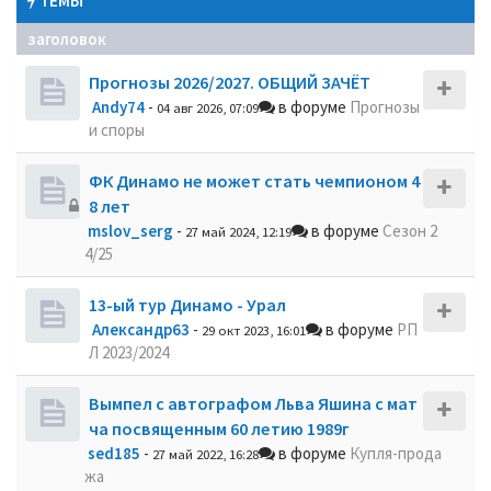
ТЕМЫ
заголовок
Прогнозы 2026/2027. ОБЩИЙ ЗАЧЁТ
Andy74
-
в форуме
Прогнозы
04 авг 2026, 07:09
и споры
ФК Динамо не может стать чемпионом 4
8 лет
mslov_serg
-
в форуме
Сезон 2
27 май 2024, 12:19
4/25
13-ый тур Динамо - Урал
Александр63
-
в форуме
РП
29 окт 2023, 16:01
Л 2023/2024
Вымпел с автографом Льва Яшина с мат
ча посвященным 60 летию 1989г
sed185
-
в форуме
Купля-прода
27 май 2022, 16:28
жа