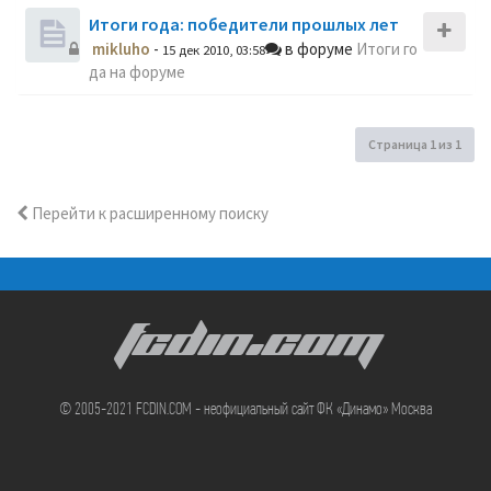
Итоги года: победители прошлых лет
mikluho
-
в форуме
Итоги го
15 дек 2010, 03:58
да на форуме
Страница
1
из
1
Перейти к расширенному поиску
FCDIN.COM
© 2005-2021 FCDIN.COM - неофициальный сайт ФК «Динамо» Москва