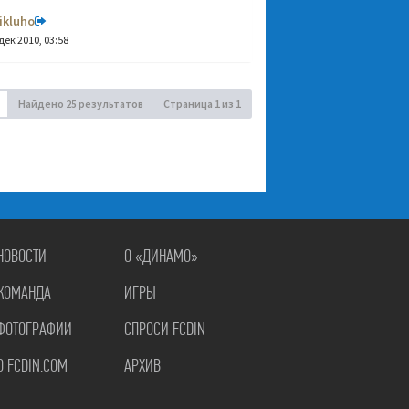
ikluho
дек 2010, 03:58
Найдено 25 результатов
Страница
1
из
1
НОВОСТИ
О «ДИНАМО»
КОМАНДА
ИГРЫ
ФОТОГРАФИИ
СПРОСИ FCDIN
О FCDIN.COM
АРХИВ