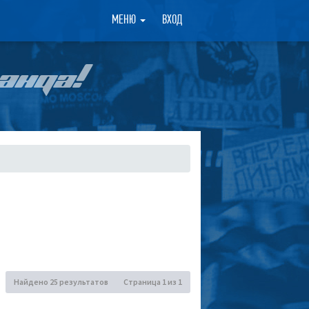
×
МЕНЮ
ВХОД
АНДА!
Найдено 25 результатов
Страница
1
из
1