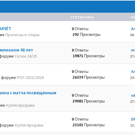
статистика
п
ЗАЧЁТ
A
0 Ответы
уме
Прогнозы и споры
292 Просмотры
04 
емпионом 48 лет
m
0 Ответы
форуме
Сезон 24/25
19871 Просмотры
27 
А
0 Ответы
 форуме
РПЛ 2023/2024
26339 Просмотры
29 
шина с матча посвященным
s
0 Ответы
29081 Просмотры
27 
уме
Купля-продажа
D
0 Ответы
форуме
Купля-продажа
23103 Просмотры
13 