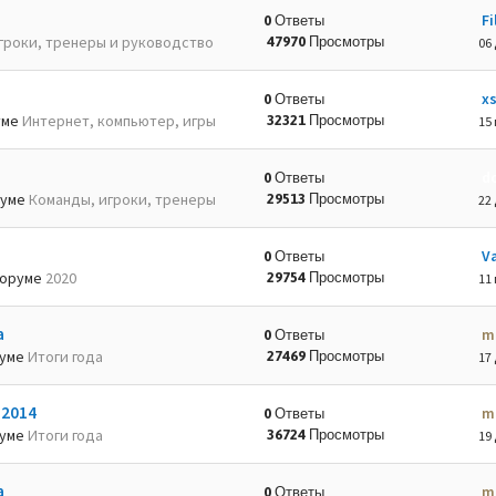
Fi
0 Ответы
гроки, тренеры и руководство
47970 Просмотры
06 
x
0 Ответы
уме
Интернет, компьютер, игры
32321 Просмотры
15 
d
0 Ответы
руме
Команды, игроки, тренеры
29513 Просмотры
22 
Va
0 Ответы
оруме
2020
29754 Просмотры
11 
а
m
0 Ответы
руме
Итоги года
27469 Просмотры
17 
-2014
m
0 Ответы
руме
Итоги года
36724 Просмотры
19 
а
m
0 Ответы