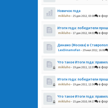
Новичок года
mikluho
-
в фо
25 дек 2012, 03:08
Итоги года: победители прош
mikluho
-
в фо
17 дек 2012, 04:01
Динамо (Москва) в Ставропол
LexDinamoFan
-
29 июл 2012, 16:06
Что такое Итоги года: правил
mikluho
-
в фо
19 дек 2011, 12:39
Итоги года: победители прош
mikluho
-
в фо
19 дек 2011, 12:36
Что такое Итоги года: правил
mikluho
-
в фо
15 дек 2010, 04:17