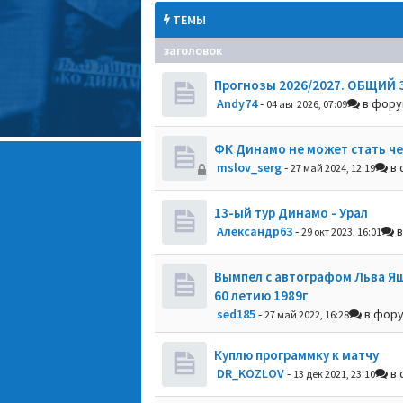
ТЕМЫ
заголовок
Прогнозы 2026/2027. ОБЩИЙ 
Andy74
-
в фор
04 авг 2026, 07:09
ФК Динамо не может стать ч
mslov_serg
-
в 
27 май 2024, 12:19
13-ый тур Динамо - Урал
Александр63
-
в
29 окт 2023, 16:01
Вымпел с автографом Льва Я
60 летию 1989г
sed185
-
в фор
27 май 2022, 16:28
Куплю программку к матчу
DR_KOZLOV
-
в 
13 дек 2021, 23:10