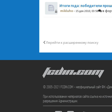
Итоги года: победители прош
mikluho
-
в фо
15 дек 2010, 03:58
Перейти к расширенному поиску
FCDIN.COM
© 2005-2021 FCDIN.COM - неофициальный сайт ФК «Ди
При использовании материалов сайта ссылка на источн
разрешения Администрации.