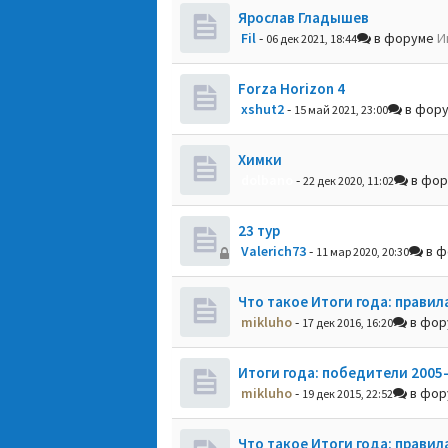
Ярослав Гладышев
Fil
-
в форуме
И
06 дек 2021, 18:44
Forza Horizon 4
xshut2
-
в фор
15 май 2021, 23:00
Химки
dolbano
-
в фо
22 дек 2020, 11:02
23 тур
Valerich73
-
в ф
11 мар 2020, 20:30
Что такое Итоги года: правил
mikluho
-
в фо
17 дек 2016, 16:20
Итоги года: победители 2005
mikluho
-
в фо
19 дек 2015, 22:52
Что такое Итоги года: правил