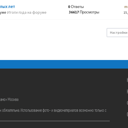
лых лет
m
0 Ответы
руме
Итоги года на форуме
36617 Просмотры
15 
Настройки
намо» Москва
ик обязательна. Использование фото- и видеоматериалов возможно только с