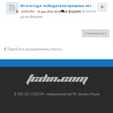
Итоги года: победители прошлых лет
mikluho
-
в форуме
Итоги го
15 дек 2010, 03:58
да на форуме
Страница
1
из
1
Перейти к расширенному поиску
FCDIN.COM
© 2005-2021 FCDIN.COM - неофициальный сайт ФК «Динамо» Москва