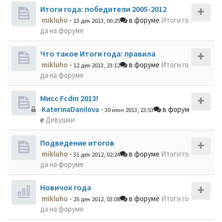
Итоги года: победители 2005-2012
mikluho
-
в форуме
Итоги го
13 дек 2013, 00:25
да на форуме
Что такое Итоги года: правила
mikluho
-
в форуме
Итоги го
12 дек 2013, 23:12
да на форуме
Мисс Fcdin 2013!
KaterinaDanilova
-
в форум
30 июн 2013, 23:53
е
Девушки
Подведение итогов
mikluho
-
в форуме
Итоги го
31 дек 2012, 02:24
да на форуме
Новичок года
mikluho
-
в форуме
Итоги го
25 дек 2012, 03:08
да на форуме