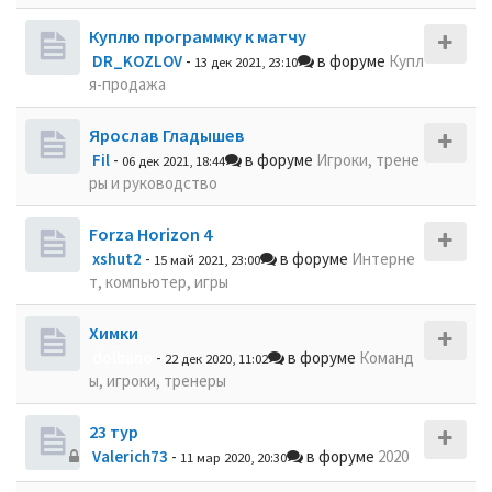
Куплю программку к матчу
DR_KOZLOV
-
в форуме
Купл
13 дек 2021, 23:10
я-продажа
Ярослав Гладышев
Fil
-
в форуме
Игроки, трене
06 дек 2021, 18:44
ры и руководство
Forza Horizon 4
xshut2
-
в форуме
Интерне
15 май 2021, 23:00
т, компьютер, игры
Химки
dolbano
-
в форуме
Команд
22 дек 2020, 11:02
ы, игроки, тренеры
23 тур
Valerich73
-
в форуме
2020
11 мар 2020, 20:30