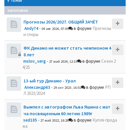
ТЕМЫ
заголовок
Прогнозы 2026/2027. ОБЩИЙ ЗАЧЁТ
Andy74
-
в форуме
Прогнозы
04 авг 2026, 07:09
и споры
ФК Динамо не может стать чемпионом 4
8 лет
mslov_serg
-
в форуме
Сезон 2
27 май 2024, 12:19
4/25
13-ый тур Динамо - Урал
Александр63
-
в форуме
РП
29 окт 2023, 16:01
Л 2023/2024
Вымпел с автографом Льва Яшина с мат
ча посвященным 60 летию 1989г
sed185
-
в форуме
Купля-прода
27 май 2022, 16:28
жа