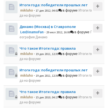
Итоги года: победители прошлых лет
mikluho
-
в форуме
Итоги го
17 дек 2012, 04:01
да на форуме
Динамо (Москва) в Ставрополе
LexDinamoFan
-
в форуме
Г
29 июл 2012, 16:06
еография Динамо
Что такое Итоги года: правила
mikluho
-
в форуме
Итоги го
19 дек 2011, 12:39
да на форуме
Итоги года: победители прошлых лет
mikluho
-
в форуме
Итоги го
19 дек 2011, 12:36
да на форуме
Что такое Итоги года: правила
mikluho
-
в форуме
Итоги го
15 дек 2010, 04:17
да на форуме