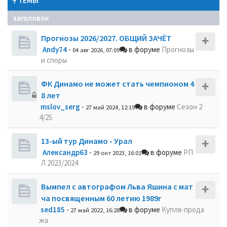
ТЕМЫ
заголовок
Прогнозы 2026/2027. ОБЩИЙ ЗАЧЁТ
Andy74
-
в форуме
Прогнозы
04 авг 2026, 07:09
и споры
ФК Динамо не может стать чемпионом 4
8 лет
mslov_serg
-
в форуме
Сезон 2
27 май 2024, 12:19
4/25
13-ый тур Динамо - Урал
Александр63
-
в форуме
РП
29 окт 2023, 16:01
Л 2023/2024
Вымпел с автографом Льва Яшина с мат
ча посвященным 60 летию 1989г
sed185
-
в форуме
Купля-прода
27 май 2022, 16:28
жа