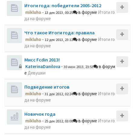
Итоги года: победители 2005-2012
mikluho
-
в форуме
Итоги го
13 дек 2013, 00:25
да на форуме
Что такое Итоги года: правила
mikluho
-
в форуме
Итоги го
12 дек 2013, 23:12
да на форуме
Мисс Fcdin 2013!
KaterinaDanilova
-
в форум
30 июн 2013, 23:53
е
Девушки
Подведение итогов
mikluho
-
в форуме
Итоги го
31 дек 2012, 02:24
да на форуме
Новичок года
mikluho
-
в форуме
Итоги го
25 дек 2012, 03:08
да на форуме