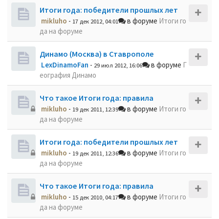
Итоги года: победители прошлых лет
mikluho
-
в форуме
Итоги го
17 дек 2012, 04:01
да на форуме
Динамо (Москва) в Ставрополе
LexDinamoFan
-
в форуме
Г
29 июл 2012, 16:06
еография Динамо
Что такое Итоги года: правила
mikluho
-
в форуме
Итоги го
19 дек 2011, 12:39
да на форуме
Итоги года: победители прошлых лет
mikluho
-
в форуме
Итоги го
19 дек 2011, 12:36
да на форуме
Что такое Итоги года: правила
mikluho
-
в форуме
Итоги го
15 дек 2010, 04:17
да на форуме