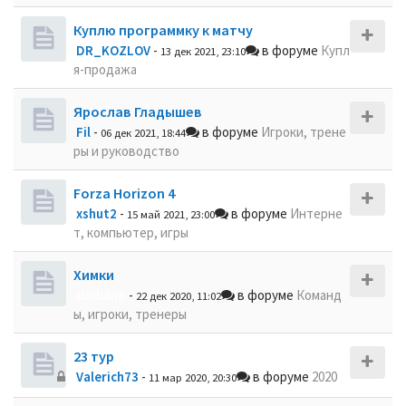
Куплю программку к матчу
DR_KOZLOV
-
в форуме
Купл
13 дек 2021, 23:10
я-продажа
Ярослав Гладышев
Fil
-
в форуме
Игроки, трене
06 дек 2021, 18:44
ры и руководство
Forza Horizon 4
xshut2
-
в форуме
Интерне
15 май 2021, 23:00
т, компьютер, игры
Химки
dolbano
-
в форуме
Команд
22 дек 2020, 11:02
ы, игроки, тренеры
23 тур
Valerich73
-
в форуме
2020
11 мар 2020, 20:30