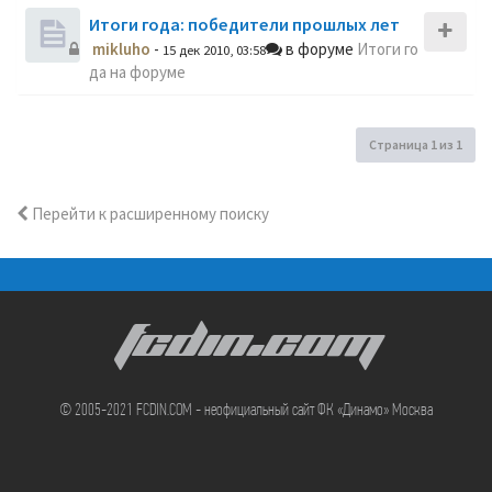
Итоги года: победители прошлых лет
mikluho
-
в форуме
Итоги го
15 дек 2010, 03:58
да на форуме
Страница
1
из
1
Перейти к расширенному поиску
FCDIN.COM
© 2005-2021 FCDIN.COM - неофициальный сайт ФК «Динамо» Москва