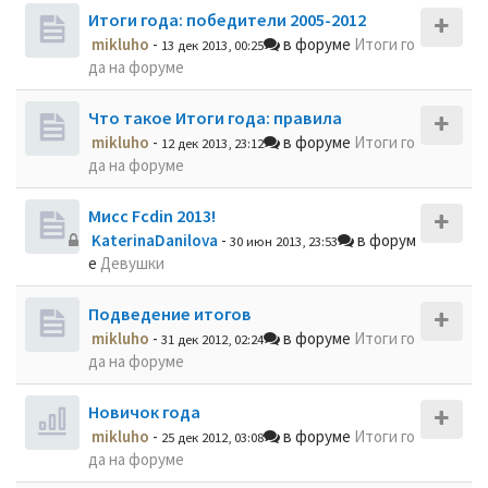
Итоги года: победители 2005-2012
mikluho
-
в форуме
Итоги го
13 дек 2013, 00:25
да на форуме
Что такое Итоги года: правила
mikluho
-
в форуме
Итоги го
12 дек 2013, 23:12
да на форуме
Мисс Fcdin 2013!
KaterinaDanilova
-
в форум
30 июн 2013, 23:53
е
Девушки
Подведение итогов
mikluho
-
в форуме
Итоги го
31 дек 2012, 02:24
да на форуме
Новичок года
mikluho
-
в форуме
Итоги го
25 дек 2012, 03:08
да на форуме