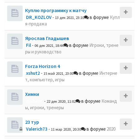
Куплю программку к матчу
DR_KOZLOV
-
в форуме
Купл
13 дек 2021, 23:10
я-продажа
Ярослав Гладышев
Fil
-
в форуме
Игроки, трене
06 дек 2021, 18:44
ры и руководство
Forza Horizon 4
xshut2
-
в форуме
Интерне
15 май 2021, 23:00
т, компьютер, игры
Химки
dolbano
-
в форуме
Команд
22 дек 2020, 11:02
ы, игроки, тренеры
23 тур
Valerich73
-
в форуме
2020
11 мар 2020, 20:30