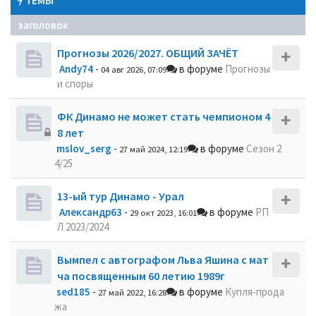
ТЕМЫ
заголовок
Прогнозы 2026/2027. ОБЩИЙ ЗАЧЁТ
Andy74
-
в форуме
Прогнозы
04 авг 2026, 07:09
и споры
ФК Динамо не может стать чемпионом 4
8 лет
mslov_serg
-
в форуме
Сезон 2
27 май 2024, 12:19
4/25
13-ый тур Динамо - Урал
Александр63
-
в форуме
РП
29 окт 2023, 16:01
Л 2023/2024
Вымпел с автографом Льва Яшина с мат
ча посвященным 60 летию 1989г
sed185
-
в форуме
Купля-прода
27 май 2022, 16:28
жа