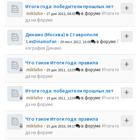
Итоги года: победители прошлых лет
mikluho
-
в форуме
Итоги го
17 дек 2012, 04:01
да на форуме
Динамо (Москва) в Ставрополе
LexDinamoFan
-
в форуме
Г
29 июл 2012, 16:06
еография Динамо
Что такое Итоги года: правила
mikluho
-
в форуме
Итоги го
19 дек 2011, 12:39
да на форуме
Итоги года: победители прошлых лет
mikluho
-
в форуме
Итоги го
19 дек 2011, 12:36
да на форуме
Что такое Итоги года: правила
mikluho
-
в форуме
Итоги го
15 дек 2010, 04:17
да на форуме