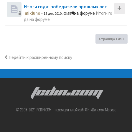
Итоги года: победители прошлых лет
mikluho
-
в форуме
Итоги го
15 дек 2010, 03:58
да на форуме
Страница
1
из
1
Перейти к расширенному поиску
FCDIN.COM
© 2005-2021 FCDIN.COM - неофициальный сайт ФК «Динамо» Москва