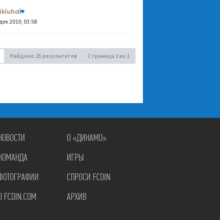
ikluho
дек 2010, 03:58
Найдено 25 результатов
Страница
1
из
1
НОВОСТИ
О «ДИНАМО»
КОМАНДА
ИГРЫ
ФОТОГРАФИИ
СПРОСИ FCDIN
О FCDIN.COM
АРХИВ