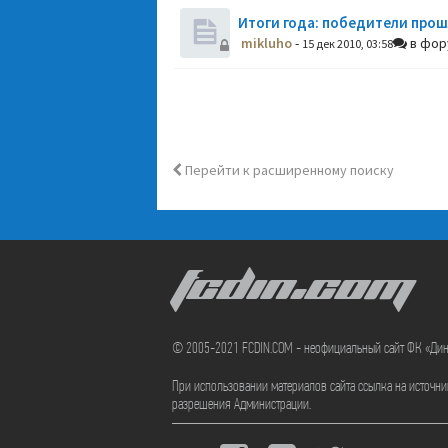
Итоги года: победители прош
mikluho
-
в фо
15 дек 2010, 03:58
Перейти к расширенному поиску
FCDIN.COM
© 2005-2021 FCDIN.COM - неофициальный сайт ФК «Ди
При использовании материалов сайта ссылка на источн
разрешения Администрации.