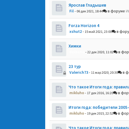
Ярослав Гладышев
Fil
-
в форуме
И
06 дек 2021, 18:44
Forza Horizon 4
xshut2
-
в фор
15 май 2021, 23:00
Химки
dolbano
-
в фо
22 дек 2020, 11:02
23 тур
Valerich73
-
в ф
11 мар 2020, 20:30
Что такое Итоги года: правил
mikluho
-
в фо
17 дек 2016, 16:20
Итоги года: победители 2005
mikluho
-
в фо
19 дек 2015, 22:52
Что такое Итоги года: правил