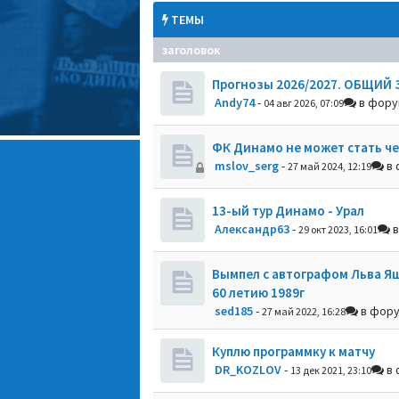
ТЕМЫ
заголовок
Прогнозы 2026/2027. ОБЩИЙ 
Andy74
-
в фор
04 авг 2026, 07:09
ФК Динамо не может стать ч
mslov_serg
-
в 
27 май 2024, 12:19
13-ый тур Динамо - Урал
Александр63
-
в
29 окт 2023, 16:01
Вымпел с автографом Льва Я
60 летию 1989г
sed185
-
в фор
27 май 2022, 16:28
Куплю программку к матчу
DR_KOZLOV
-
в 
13 дек 2021, 23:10