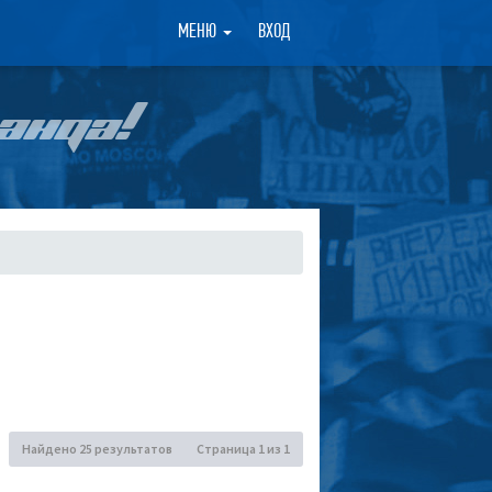
×
МЕНЮ
ВХОД
АНДА!
Найдено 25 результатов
Страница
1
из
1