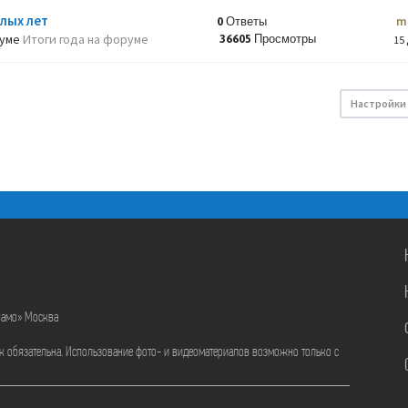
лых лет
m
0 Ответы
руме
Итоги года на форуме
36605 Просмотры
15 
Настройки
намо» Москва
ик обязательна. Использование фото- и видеоматериалов возможно только с