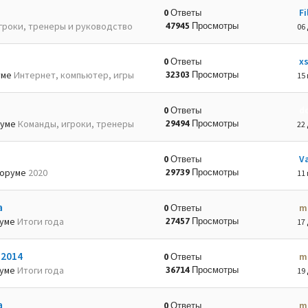
Fi
0 Ответы
гроки, тренеры и руководство
47945 Просмотры
06 
x
0 Ответы
уме
Интернет, компьютер, игры
32303 Просмотры
15 
d
0 Ответы
руме
Команды, игроки, тренеры
29494 Просмотры
22 
Va
0 Ответы
оруме
2020
29739 Просмотры
11 
а
m
0 Ответы
руме
Итоги года
27457 Просмотры
17 
-2014
m
0 Ответы
руме
Итоги года
36714 Просмотры
19 
а
m
0 Ответы