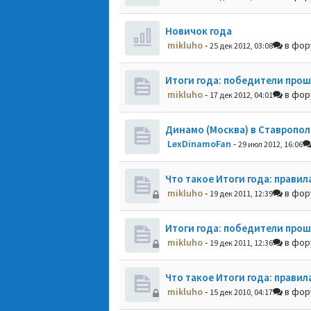
Новичок года
mikluho
-
в фо
25 дек 2012, 03:08
Итоги года: победители прош
mikluho
-
в фо
17 дек 2012, 04:01
Динамо (Москва) в Ставропол
LexDinamoFan
-
29 июл 2012, 16:06
Что такое Итоги года: правил
mikluho
-
в фо
19 дек 2011, 12:39
Итоги года: победители прош
mikluho
-
в фо
19 дек 2011, 12:36
Что такое Итоги года: правил
mikluho
-
в фо
15 дек 2010, 04:17