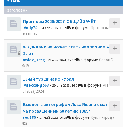
ТЕМЫ
заголовок
Прогнозы 2026/2027. ОБЩИЙ ЗАЧЁТ
Andy74
-
в форуме
Прогнозы
04 авг 2026, 07:09
и споры
ФК Динамо не может стать чемпионом 4
8 лет
mslov_serg
-
в форуме
Сезон 2
27 май 2024, 12:19
4/25
13-ый тур Динамо - Урал
Александр63
-
в форуме
РП
29 окт 2023, 16:01
Л 2023/2024
Вымпел с автографом Льва Яшина с мат
ча посвященным 60 летию 1989г
sed185
-
в форуме
Купля-прода
27 май 2022, 16:28
жа