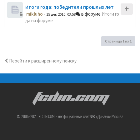
Итоги года: победители прошлых лет
mikluho
-
в форуме
Итоги го
15 дек 2010, 03:58
да на форуме
Страница
1
из
1
Перейти к расширенному поиску
FCDIN.COM
© 2005-2021 FCDIN.COM - неофициальный сайт ФК «Динамо» Москва