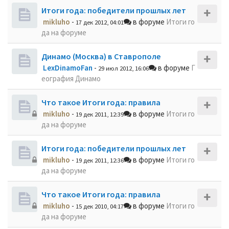
Итоги года: победители прошлых лет
mikluho
-
в форуме
Итоги го
17 дек 2012, 04:01
да на форуме
Динамо (Москва) в Ставрополе
LexDinamoFan
-
в форуме
Г
29 июл 2012, 16:06
еография Динамо
Что такое Итоги года: правила
mikluho
-
в форуме
Итоги го
19 дек 2011, 12:39
да на форуме
Итоги года: победители прошлых лет
mikluho
-
в форуме
Итоги го
19 дек 2011, 12:36
да на форуме
Что такое Итоги года: правила
mikluho
-
в форуме
Итоги го
15 дек 2010, 04:17
да на форуме