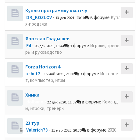
Куплю программку к матчу
DR_KOZLOV
-
в форуме
Купл
13 дек 2021, 23:10
я-продажа
Ярослав Гладышев
Fil
-
в форуме
Игроки, трене
06 дек 2021, 18:44
ры и руководство
Forza Horizon 4
xshut2
-
в форуме
Интерне
15 май 2021, 23:00
т, компьютер, игры
Химки
dolbano
-
в форуме
Команд
22 дек 2020, 11:02
ы, игроки, тренеры
23 тур
Valerich73
-
в форуме
2020
11 мар 2020, 20:30