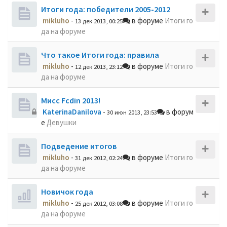
Итоги года: победители 2005-2012
mikluho
-
в форуме
Итоги го
13 дек 2013, 00:25
да на форуме
Что такое Итоги года: правила
mikluho
-
в форуме
Итоги го
12 дек 2013, 23:12
да на форуме
Мисс Fcdin 2013!
KaterinaDanilova
-
в форум
30 июн 2013, 23:53
е
Девушки
Подведение итогов
mikluho
-
в форуме
Итоги го
31 дек 2012, 02:24
да на форуме
Новичок года
mikluho
-
в форуме
Итоги го
25 дек 2012, 03:08
да на форуме