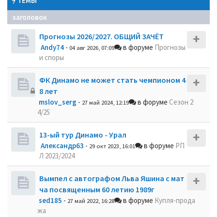
ТЕМЫ
заголовок
Прогнозы 2026/2027. ОБЩИЙ ЗАЧЁТ
Andy74
-
в форуме
Прогнозы
04 авг 2026, 07:09
и споры
ФК Динамо не может стать чемпионом 4
8 лет
mslov_serg
-
в форуме
Сезон 2
27 май 2024, 12:19
4/25
13-ый тур Динамо - Урал
Александр63
-
в форуме
РП
29 окт 2023, 16:01
Л 2023/2024
Вымпел с автографом Льва Яшина с мат
ча посвященным 60 летию 1989г
sed185
-
в форуме
Купля-прода
27 май 2022, 16:28
жа