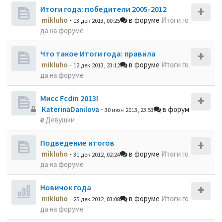
Итоги года: победители 2005-2012
mikluho
-
в форуме
Итоги го
13 дек 2013, 00:25
да на форуме
Что такое Итоги года: правила
mikluho
-
в форуме
Итоги го
12 дек 2013, 23:12
да на форуме
Мисс Fcdin 2013!
KaterinaDanilova
-
в форум
30 июн 2013, 23:53
е
Девушки
Подведение итогов
mikluho
-
в форуме
Итоги го
31 дек 2012, 02:24
да на форуме
Новичок года
mikluho
-
в форуме
Итоги го
25 дек 2012, 03:08
да на форуме