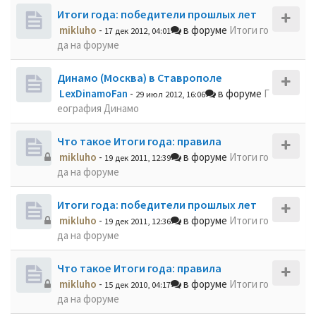
Итоги года: победители прошлых лет
mikluho
-
в форуме
Итоги го
17 дек 2012, 04:01
да на форуме
Динамо (Москва) в Ставрополе
LexDinamoFan
-
в форуме
Г
29 июл 2012, 16:06
еография Динамо
Что такое Итоги года: правила
mikluho
-
в форуме
Итоги го
19 дек 2011, 12:39
да на форуме
Итоги года: победители прошлых лет
mikluho
-
в форуме
Итоги го
19 дек 2011, 12:36
да на форуме
Что такое Итоги года: правила
mikluho
-
в форуме
Итоги го
15 дек 2010, 04:17
да на форуме