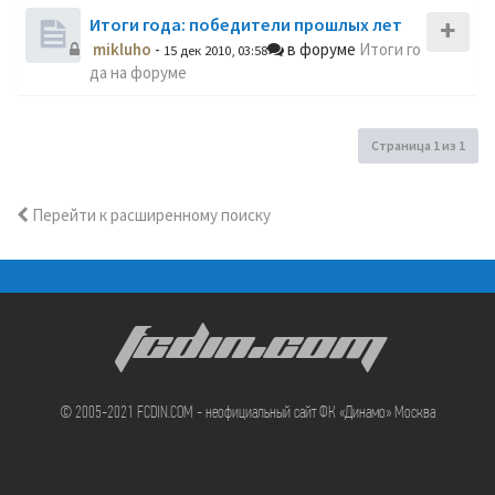
Итоги года: победители прошлых лет
mikluho
-
в форуме
Итоги го
15 дек 2010, 03:58
да на форуме
Страница
1
из
1
Перейти к расширенному поиску
FCDIN.COM
© 2005-2021 FCDIN.COM - неофициальный сайт ФК «Динамо» Москва