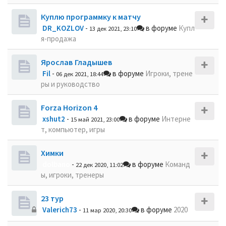
Куплю программку к матчу
DR_KOZLOV
-
в форуме
Купл
13 дек 2021, 23:10
я-продажа
Ярослав Гладышев
Fil
-
в форуме
Игроки, трене
06 дек 2021, 18:44
ры и руководство
Forza Horizon 4
xshut2
-
в форуме
Интерне
15 май 2021, 23:00
т, компьютер, игры
Химки
dolbano
-
в форуме
Команд
22 дек 2020, 11:02
ы, игроки, тренеры
23 тур
Valerich73
-
в форуме
2020
11 мар 2020, 20:30