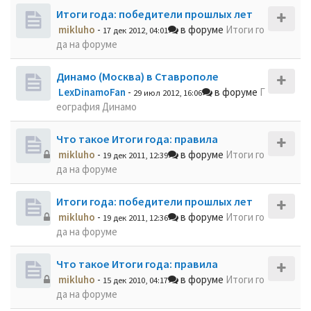
Итоги года: победители прошлых лет
mikluho
-
в форуме
Итоги го
17 дек 2012, 04:01
да на форуме
Динамо (Москва) в Ставрополе
LexDinamoFan
-
в форуме
Г
29 июл 2012, 16:06
еография Динамо
Что такое Итоги года: правила
mikluho
-
в форуме
Итоги го
19 дек 2011, 12:39
да на форуме
Итоги года: победители прошлых лет
mikluho
-
в форуме
Итоги го
19 дек 2011, 12:36
да на форуме
Что такое Итоги года: правила
mikluho
-
в форуме
Итоги го
15 дек 2010, 04:17
да на форуме