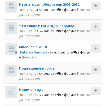
Итоги года: победители 2005-2012
mikluho
-
в форуме
Итоги го
13 дек 2013, 00:25
да на форуме
Что такое Итоги года: правила
mikluho
-
в форуме
Итоги го
12 дек 2013, 23:12
да на форуме
Мисс Fcdin 2013!
KaterinaDanilova
-
в форум
30 июн 2013, 23:53
е
Девушки
Подведение итогов
mikluho
-
в форуме
Итоги го
31 дек 2012, 02:24
да на форуме
Новичок года
mikluho
-
в форуме
Итоги го
25 дек 2012, 03:08
да на форуме