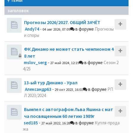
ТЕМЫ
заголовок
Прогнозы 2026/2027. ОБЩИЙ ЗАЧЁТ
Andy74
-
в форуме
Прогнозы
04 авг 2026, 07:09
и споры
ФК Динамо не может стать чемпионом 4
8 лет
mslov_serg
-
в форуме
Сезон 2
27 май 2024, 12:19
4/25
13-ый тур Динамо - Урал
Александр63
-
в форуме
РП
29 окт 2023, 16:01
Л 2023/2024
Вымпел с автографом Льва Яшина с мат
ча посвященным 60 летию 1989г
sed185
-
в форуме
Купля-прода
27 май 2022, 16:28
жа