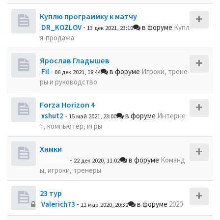
Куплю программку к матчу
DR_KOZLOV
-
в форуме
Купл
13 дек 2021, 23:10
я-продажа
Ярослав Гладышев
Fil
-
в форуме
Игроки, трене
06 дек 2021, 18:44
ры и руководство
Forza Horizon 4
xshut2
-
в форуме
Интерне
15 май 2021, 23:00
т, компьютер, игры
Химки
dolbano
-
в форуме
Команд
22 дек 2020, 11:02
ы, игроки, тренеры
23 тур
Valerich73
-
в форуме
2020
11 мар 2020, 20:30