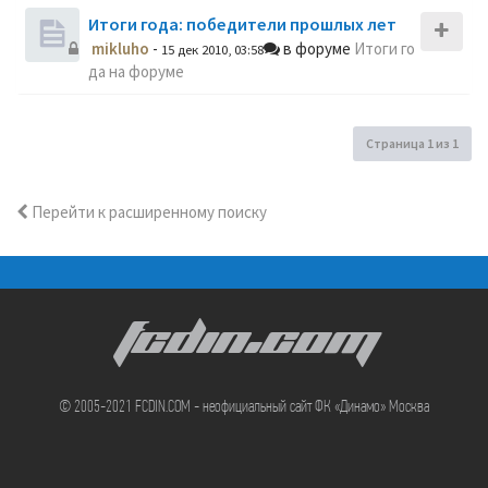
Итоги года: победители прошлых лет
mikluho
-
в форуме
Итоги го
15 дек 2010, 03:58
да на форуме
Страница
1
из
1
Перейти к расширенному поиску
FCDIN.COM
© 2005-2021 FCDIN.COM - неофициальный сайт ФК «Динамо» Москва