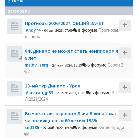
ТЕМЫ
заголовок
Прогнозы 2026/2027. ОБЩИЙ ЗАЧЁТ
Andy74
-
в форуме
Прогнозы
04 авг 2026, 07:09
и споры
ФК Динамо не может стать чемпионом 4
8 лет
mslov_serg
-
в форуме
Сезон 2
27 май 2024, 12:19
4/25
13-ый тур Динамо - Урал
Александр63
-
в форуме
РП
29 окт 2023, 16:01
Л 2023/2024
Вымпел с автографом Льва Яшина с мат
ча посвященным 60 летию 1989г
sed185
-
в форуме
Купля-прода
27 май 2022, 16:28
жа