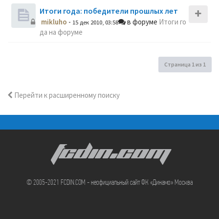
Итоги года: победители прошлых лет
mikluho
-
в форуме
Итоги го
15 дек 2010, 03:58
да на форуме
Страница
1
из
1
Перейти к расширенному поиску
FCDIN.COM
© 2005-2021 FCDIN.COM - неофициальный сайт ФК «Динамо» Москва