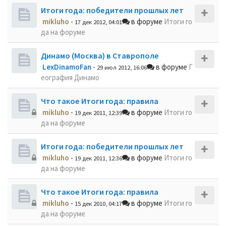
Итоги года: победители прошлых лет
mikluho
-
в форуме
Итоги го
17 дек 2012, 04:01
да на форуме
Динамо (Москва) в Ставрополе
LexDinamoFan
-
в форуме
Г
29 июл 2012, 16:06
еография Динамо
Что такое Итоги года: правила
mikluho
-
в форуме
Итоги го
19 дек 2011, 12:39
да на форуме
Итоги года: победители прошлых лет
mikluho
-
в форуме
Итоги го
19 дек 2011, 12:36
да на форуме
Что такое Итоги года: правила
mikluho
-
в форуме
Итоги го
15 дек 2010, 04:17
да на форуме