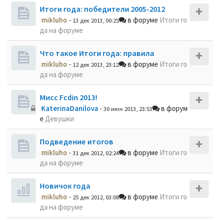
Итоги года: победители 2005-2012
mikluho
-
в форуме
Итоги го
13 дек 2013, 00:25
да на форуме
Что такое Итоги года: правила
mikluho
-
в форуме
Итоги го
12 дек 2013, 23:12
да на форуме
Мисс Fcdin 2013!
KaterinaDanilova
-
в форум
30 июн 2013, 23:53
е
Девушки
Подведение итогов
mikluho
-
в форуме
Итоги го
31 дек 2012, 02:24
да на форуме
Новичок года
mikluho
-
в форуме
Итоги го
25 дек 2012, 03:08
да на форуме