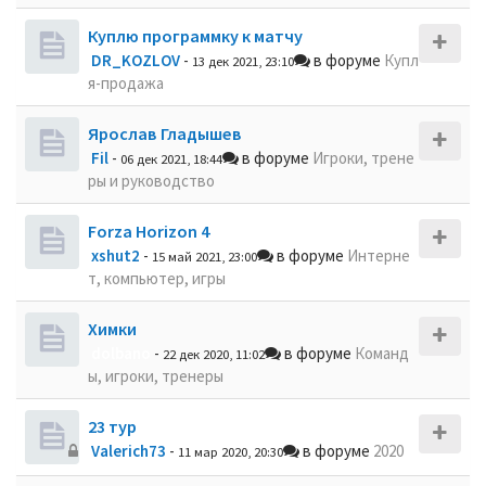
Куплю программку к матчу
DR_KOZLOV
-
в форуме
Купл
13 дек 2021, 23:10
я-продажа
Ярослав Гладышев
Fil
-
в форуме
Игроки, трене
06 дек 2021, 18:44
ры и руководство
Forza Horizon 4
xshut2
-
в форуме
Интерне
15 май 2021, 23:00
т, компьютер, игры
Химки
dolbano
-
в форуме
Команд
22 дек 2020, 11:02
ы, игроки, тренеры
23 тур
Valerich73
-
в форуме
2020
11 мар 2020, 20:30