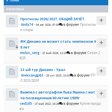
ТЕМЫ
заголовок
Прогнозы 2026/2027. ОБЩИЙ ЗАЧЁТ
Andy74
-
в форуме
Прогнозы
04 авг 2026, 07:09
и споры
ФК Динамо не может стать чемпионом 4
8 лет
mslov_serg
-
в форуме
Сезон 2
27 май 2024, 12:19
4/25
13-ый тур Динамо - Урал
Александр63
-
в форуме
РП
29 окт 2023, 16:01
Л 2023/2024
Вымпел с автографом Льва Яшина с мат
ча посвященным 60 летию 1989г
sed185
-
в форуме
Купля-прода
27 май 2022, 16:28
жа