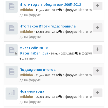
Итоги года: победители 2005-2012
mikluho
-
в форуме
Итоги го
13 дек 2013, 00:25
да на форуме
Что такое Итоги года: правила
mikluho
-
в форуме
Итоги го
12 дек 2013, 23:12
да на форуме
Мисс Fcdin 2013!
KaterinaDanilova
-
в форум
30 июн 2013, 23:53
е
Девушки
Подведение итогов
mikluho
-
в форуме
Итоги го
31 дек 2012, 02:24
да на форуме
Новичок года
mikluho
-
в форуме
Итоги го
25 дек 2012, 03:08
да на форуме