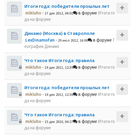
Итоги года: победители прошлых лет
mikluho
-
в форуме
Итоги го
17 дек 2012, 04:01
да на форуме
Динамо (Москва) в Ставрополе
LexDinamoFan
-
в форуме
Г
29 июл 2012, 16:06
еография Динамо
Что такое Итоги года: правила
mikluho
-
в форуме
Итоги го
19 дек 2011, 12:39
да на форуме
Итоги года: победители прошлых лет
mikluho
-
в форуме
Итоги го
19 дек 2011, 12:36
да на форуме
Что такое Итоги года: правила
mikluho
-
в форуме
Итоги го
15 дек 2010, 04:17
да на форуме