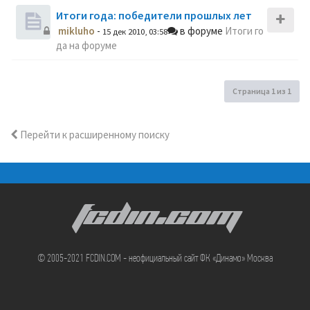
Итоги года: победители прошлых лет
mikluho
-
в форуме
Итоги го
15 дек 2010, 03:58
да на форуме
Страница
1
из
1
Перейти к расширенному поиску
FCDIN.COM
© 2005-2021 FCDIN.COM - неофициальный сайт ФК «Динамо» Москва