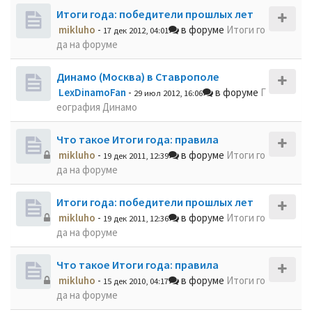
Итоги года: победители прошлых лет
mikluho
-
в форуме
Итоги го
17 дек 2012, 04:01
да на форуме
Динамо (Москва) в Ставрополе
LexDinamoFan
-
в форуме
Г
29 июл 2012, 16:06
еография Динамо
Что такое Итоги года: правила
mikluho
-
в форуме
Итоги го
19 дек 2011, 12:39
да на форуме
Итоги года: победители прошлых лет
mikluho
-
в форуме
Итоги го
19 дек 2011, 12:36
да на форуме
Что такое Итоги года: правила
mikluho
-
в форуме
Итоги го
15 дек 2010, 04:17
да на форуме