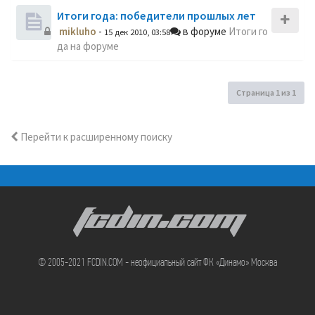
Итоги года: победители прошлых лет
mikluho
-
в форуме
Итоги го
15 дек 2010, 03:58
да на форуме
Страница
1
из
1
Перейти к расширенному поиску
FCDIN.COM
© 2005-2021 FCDIN.COM - неофициальный сайт ФК «Динамо» Москва