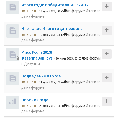
Итоги года: победители 2005-2012
mikluho
-
в форуме
Итоги го
13 дек 2013, 00:25
да на форуме
Что такое Итоги года: правила
mikluho
-
в форуме
Итоги го
12 дек 2013, 23:12
да на форуме
Мисс Fcdin 2013!
KaterinaDanilova
-
в форум
30 июн 2013, 23:53
е
Девушки
Подведение итогов
mikluho
-
в форуме
Итоги го
31 дек 2012, 02:24
да на форуме
Новичок года
mikluho
-
в форуме
Итоги го
25 дек 2012, 03:08
да на форуме