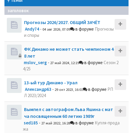
ТЕМЫ
заголовок
Прогнозы 2026/2027. ОБЩИЙ ЗАЧЁТ
Andy74
-
в форуме
Прогнозы
04 авг 2026, 07:09
и споры
ФК Динамо не может стать чемпионом 4
8 лет
mslov_serg
-
в форуме
Сезон 2
27 май 2024, 12:19
4/25
13-ый тур Динамо - Урал
Александр63
-
в форуме
РП
29 окт 2023, 16:01
Л 2023/2024
Вымпел с автографом Льва Яшина с мат
ча посвященным 60 летию 1989г
sed185
-
в форуме
Купля-прода
27 май 2022, 16:28
жа