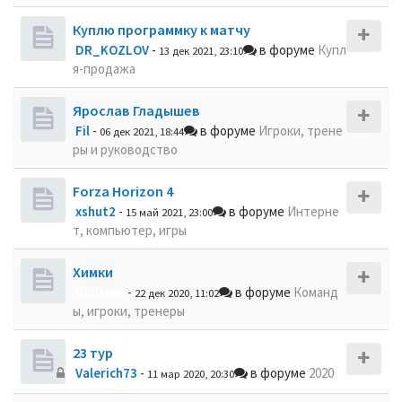
Куплю программку к матчу
DR_KOZLOV
-
в форуме
Купл
13 дек 2021, 23:10
я-продажа
Ярослав Гладышев
Fil
-
в форуме
Игроки, трене
06 дек 2021, 18:44
ры и руководство
Forza Horizon 4
xshut2
-
в форуме
Интерне
15 май 2021, 23:00
т, компьютер, игры
Химки
dolbano
-
в форуме
Команд
22 дек 2020, 11:02
ы, игроки, тренеры
23 тур
Valerich73
-
в форуме
2020
11 мар 2020, 20:30