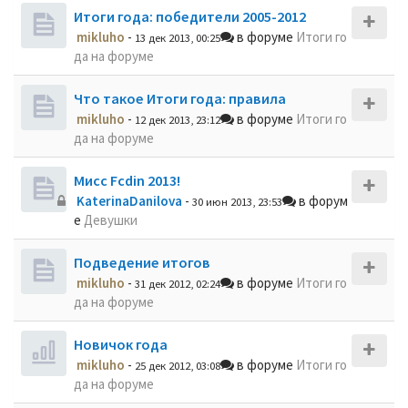
Итоги года: победители 2005-2012
mikluho
-
в форуме
Итоги го
13 дек 2013, 00:25
да на форуме
Что такое Итоги года: правила
mikluho
-
в форуме
Итоги го
12 дек 2013, 23:12
да на форуме
Мисс Fcdin 2013!
KaterinaDanilova
-
в форум
30 июн 2013, 23:53
е
Девушки
Подведение итогов
mikluho
-
в форуме
Итоги го
31 дек 2012, 02:24
да на форуме
Новичок года
mikluho
-
в форуме
Итоги го
25 дек 2012, 03:08
да на форуме