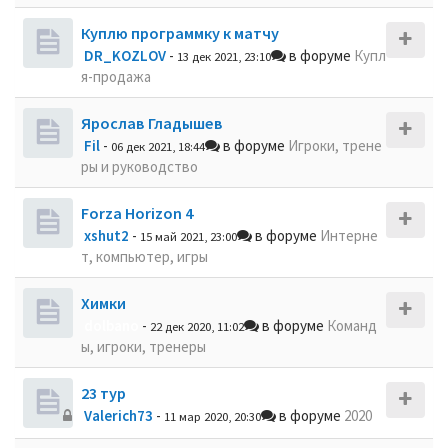
Куплю программку к матчу
DR_KOZLOV
-
в форуме
Купл
13 дек 2021, 23:10
я-продажа
Ярослав Гладышев
Fil
-
в форуме
Игроки, трене
06 дек 2021, 18:44
ры и руководство
Forza Horizon 4
xshut2
-
в форуме
Интерне
15 май 2021, 23:00
т, компьютер, игры
Химки
dolbano
-
в форуме
Команд
22 дек 2020, 11:02
ы, игроки, тренеры
23 тур
Valerich73
-
в форуме
2020
11 мар 2020, 20:30