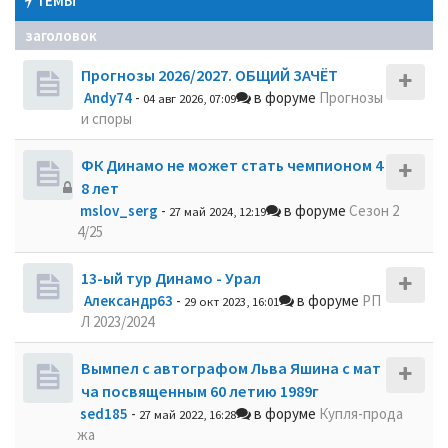
ТЕМЫ
заголовок
Прогнозы 2026/2027. ОБЩИЙ ЗАЧЁТ
Andy74
-
в форуме
Прогнозы
04 авг 2026, 07:09
и споры
ФК Динамо не может стать чемпионом 4
8 лет
mslov_serg
-
в форуме
Сезон 2
27 май 2024, 12:19
4/25
13-ый тур Динамо - Урал
Александр63
-
в форуме
РП
29 окт 2023, 16:01
Л 2023/2024
Вымпел с автографом Льва Яшина с мат
ча посвященным 60 летию 1989г
sed185
-
в форуме
Купля-прода
27 май 2022, 16:28
жа