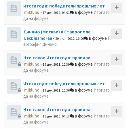
Итоги года: победители прошлых лет
mikluho
-
в форуме
Итоги го
17 дек 2012, 04:01
да на форуме
Динамо (Москва) в Ставрополе
LexDinamoFan
-
в форуме
Г
29 июл 2012, 16:06
еография Динамо
Что такое Итоги года: правила
mikluho
-
в форуме
Итоги го
19 дек 2011, 12:39
да на форуме
Итоги года: победители прошлых лет
mikluho
-
в форуме
Итоги го
19 дек 2011, 12:36
да на форуме
Что такое Итоги года: правила
mikluho
-
в форуме
Итоги го
15 дек 2010, 04:17
да на форуме