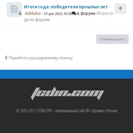
Итоги года: победители прошлых лет
mikluho
-
в форуме
Итоги го
15 дек 2010, 03:58
да на форуме
Страница
1
из
1
Перейти к расширенному поиску
FCDIN.COM
© 2005-2021 FCDIN.COM - неофициальный сайт ФК «Динамо» Москва