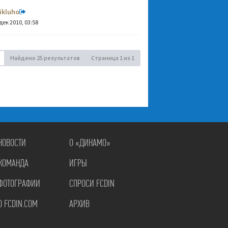
ikluho
дек 2010, 03:58
Найдено 25 результатов
Страница
1
из
1
НОВОСТИ
О «ДИНАМО»
КОМАНДА
ИГРЫ
ФОТОГРАФИИ
СПРОСИ FCDIN
О FCDIN.COM
АРХИВ