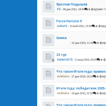
Ярослав Гладышев
Fil
-
в форуме
И
06 дек 2021, 18:44
Forza Horizon 4
xshut2
-
в фор
15 май 2021, 23:00
Химки
dolbano
-
в фо
22 дек 2020, 11:02
23 тур
Valerich73
-
в ф
11 мар 2020, 20:30
Что такое Итоги года: правил
mikluho
-
в фо
17 дек 2016, 16:20
Итоги года: победители 2005
mikluho
-
в фо
19 дек 2015, 22:52
Что такое Итоги года: правил