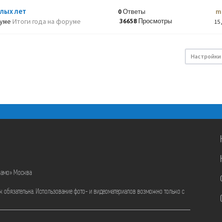
лых лет
m
0 Ответы
руме
Итоги года на форуме
36658 Просмотры
15 
Настройки
намо» Москва
ик обязательна. Использование фото- и видеоматериалов возможно только с