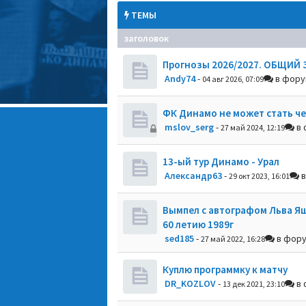
ТЕМЫ
заголовок
Прогнозы 2026/2027. ОБЩИЙ 
Andy74
-
в фор
04 авг 2026, 07:09
ФК Динамо не может стать ч
mslov_serg
-
в 
27 май 2024, 12:19
13-ый тур Динамо - Урал
Александр63
-
в
29 окт 2023, 16:01
Вымпел с автографом Льва Я
60 летию 1989г
sed185
-
в фор
27 май 2022, 16:28
Куплю программку к матчу
DR_KOZLOV
-
в 
13 дек 2021, 23:10