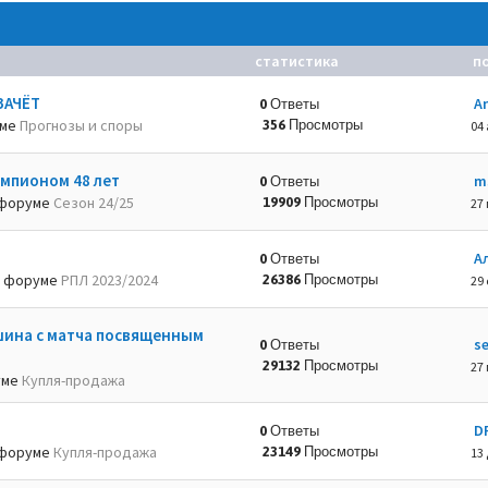
статистика
п
ЗАЧЁТ
A
0 Ответы
уме
Прогнозы и споры
356 Просмотры
04 
емпионом 48 лет
m
0 Ответы
форуме
Сезон 24/25
19909 Просмотры
27 
А
0 Ответы
 форуме
РПЛ 2023/2024
26386 Просмотры
29 
шина с матча посвященным
s
0 Ответы
29132 Просмотры
27 
уме
Купля-продажа
D
0 Ответы
форуме
Купля-продажа
23149 Просмотры
13 