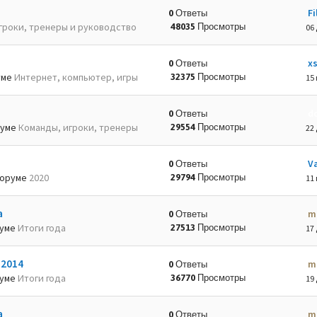
Fi
0 Ответы
гроки, тренеры и руководство
48035 Просмотры
06 
x
0 Ответы
уме
Интернет, компьютер, игры
32375 Просмотры
15 
d
0 Ответы
руме
Команды, игроки, тренеры
29554 Просмотры
22 
Va
0 Ответы
оруме
2020
29794 Просмотры
11 
а
m
0 Ответы
руме
Итоги года
27513 Просмотры
17 
-2014
m
0 Ответы
руме
Итоги года
36770 Просмотры
19 
а
m
0 Ответы