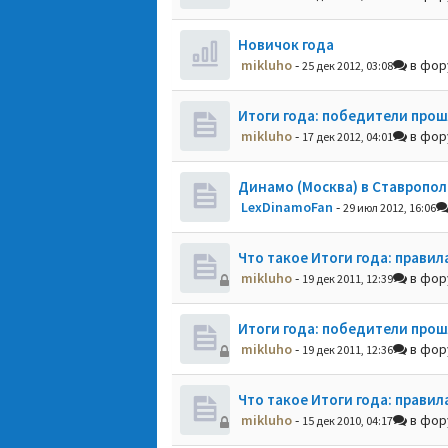
Новичок года
mikluho
-
в фо
25 дек 2012, 03:08
Итоги года: победители прош
mikluho
-
в фо
17 дек 2012, 04:01
Динамо (Москва) в Ставропол
LexDinamoFan
-
29 июл 2012, 16:06
Что такое Итоги года: правил
mikluho
-
в фо
19 дек 2011, 12:39
Итоги года: победители прош
mikluho
-
в фо
19 дек 2011, 12:36
Что такое Итоги года: правил
mikluho
-
в фо
15 дек 2010, 04:17