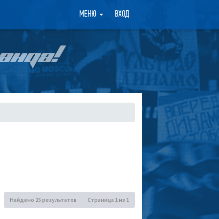
×
МЕНЮ
ВХОД
АНДА!
Найдено 25 результатов
Страница
1
из
1