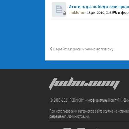
Итоги года: победители прош
mikluho
-
в фо
15 дек 2010, 03:58
Перейти к расширенному поиску
FCDIN.COM
© 2005-2021 FCDIN.COM - неофициальный сайт ФК «Ди
При использовании материалов сайта ссылка на источн
разрешения Администрации.