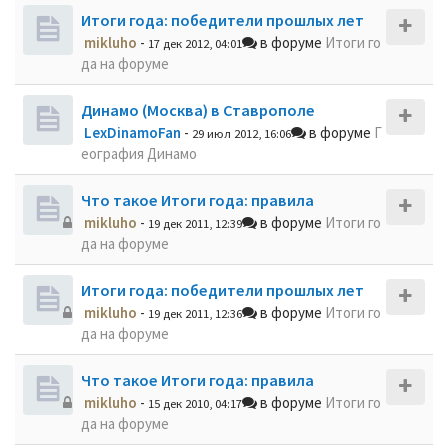
Итоги года: победители прошлых лет
mikluho
-
в форуме
Итоги го
17 дек 2012, 04:01
да на форуме
Динамо (Москва) в Ставрополе
LexDinamoFan
-
в форуме
Г
29 июл 2012, 16:06
еография Динамо
Что такое Итоги года: правила
mikluho
-
в форуме
Итоги го
19 дек 2011, 12:39
да на форуме
Итоги года: победители прошлых лет
mikluho
-
в форуме
Итоги го
19 дек 2011, 12:36
да на форуме
Что такое Итоги года: правила
mikluho
-
в форуме
Итоги го
15 дек 2010, 04:17
да на форуме