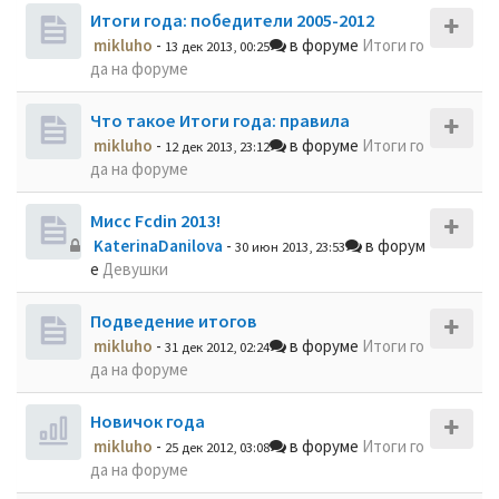
Итоги года: победители 2005-2012
mikluho
-
в форуме
Итоги го
13 дек 2013, 00:25
да на форуме
Что такое Итоги года: правила
mikluho
-
в форуме
Итоги го
12 дек 2013, 23:12
да на форуме
Мисс Fcdin 2013!
KaterinaDanilova
-
в форум
30 июн 2013, 23:53
е
Девушки
Подведение итогов
mikluho
-
в форуме
Итоги го
31 дек 2012, 02:24
да на форуме
Новичок года
mikluho
-
в форуме
Итоги го
25 дек 2012, 03:08
да на форуме