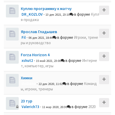
Куплю программку к матчу
DR_KOZLOV
-
в форуме
Купл
13 дек 2021, 23:10
я-продажа
Ярослав Гладышев
Fil
-
в форуме
Игроки, трене
06 дек 2021, 18:44
ры и руководство
Forza Horizon 4
xshut2
-
в форуме
Интерне
15 май 2021, 23:00
т, компьютер, игры
Химки
dolbano
-
в форуме
Команд
22 дек 2020, 11:02
ы, игроки, тренеры
23 тур
Valerich73
-
в форуме
2020
11 мар 2020, 20:30