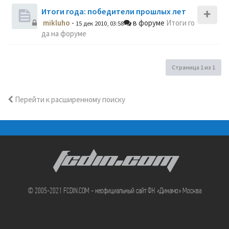
Итоги года: победители прошлых лет
mikluho
-
в форуме
Итоги го
15 дек 2010, 03:58
да на форуме
Страница
1
из
1
Перейти к расширенному поиску
FCDIN.COM
© 2005-2021 FCDIN.COM - неофициальный сайт ФК «Динамо» Москва