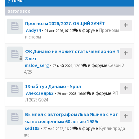
ТЕМЫ
заголовок
Прогнозы 2026/2027. ОБЩИЙ ЗАЧЁТ
Andy74
-
в форуме
Прогнозы
04 авг 2026, 07:09
и споры
ФК Динамо не может стать чемпионом 4
8 лет
mslov_serg
-
в форуме
Сезон 2
27 май 2024, 12:19
4/25
13-ый тур Динамо - Урал
Александр63
-
в форуме
РП
29 окт 2023, 16:01
Л 2023/2024
Вымпел с автографом Льва Яшина с мат
ча посвященным 60 летию 1989г
sed185
-
в форуме
Купля-прода
27 май 2022, 16:28
жа