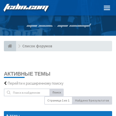
FCDIN.COM
ОДНА ЖИЗНЬ – ОДНА КОМАНДА!
Список форумов
АКТИВНЫЕ ТЕМЫ
Перейти к расширенному поиску
Поиск
Страница
1
из
1
Найдено 9 результатов