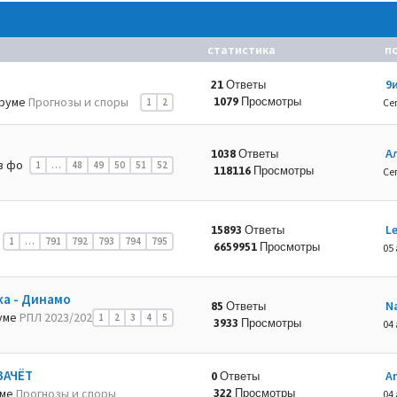
статистика
п
9
21 Ответы
руме
Прогнозы и споры
1079 Просмотры
1
2
Се
А
1038 Ответы
в фо
1
…
48
49
50
51
52
118116 Просмотры
Се
L
15893 Ответы
1
…
791
792
793
794
795
6659951 Просмотры
05 
ка - Динамо
N
85 Ответы
уме
РПЛ 2023/202
1
2
3
4
5
3933 Просмотры
04 
ЗАЧЁТ
A
0 Ответы
уме
Прогнозы и споры
322 Просмотры
04 