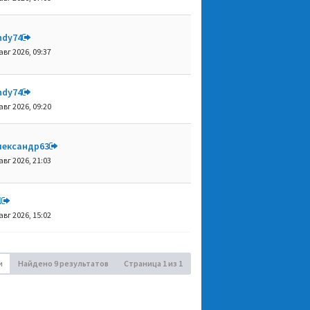
ndy74
авг 2026, 09:37
ndy74
авг 2026, 09:20
лександр63
авг 2026, 21:03
l
авг 2026, 15:02
и
Найдено 9 результатов
Страница
1
из
1