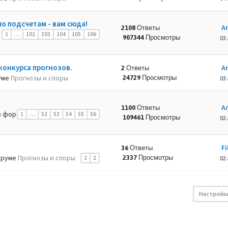
по подсчетам - вам сюда!
A
2108 Ответы
1
…
102
103
104
105
106
907344 Просмотры
03 
конкурса прогнозов.
A
2 Ответы
уме
Прогнозы и споры
24729 Просмотры
03 
А
1100 Ответы
 фор
1
…
52
53
54
55
56
109461 Просмотры
02 
Fi
36 Ответы
оруме
Прогнозы и споры
2337 Просмотры
1
2
02 
Настройк