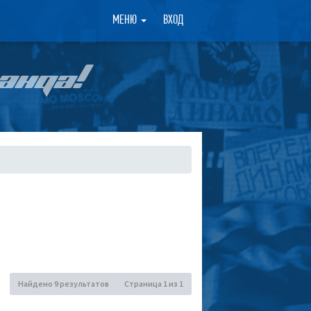
×
МЕНЮ
ВХОД
АНДА!
Найдено 9 результатов
Страница
1
из
1