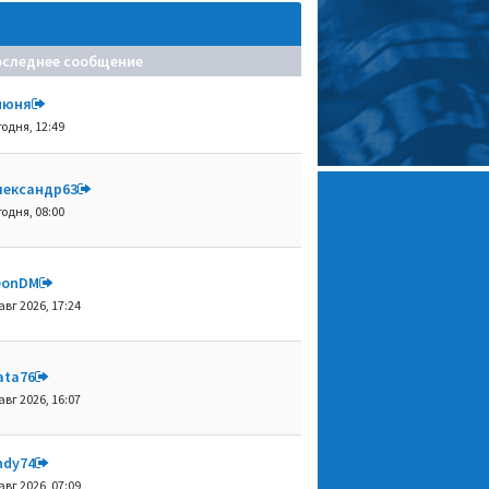
оследнее сообщение
июня
годня, 12:49
лександр63
годня, 08:00
eonDM
авг 2026, 17:24
ata76
авг 2026, 16:07
ndy74
авг 2026, 07:09