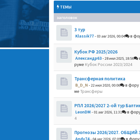
ТЕМЫ
заголовок
3 тур
Klassik77
-
в фо
03 авг 2026, 00:04
Кубок РФ 2025/2026
Александр63
-
28 июл 2025, 18:56
руме
Кубок России 2023/2024
Трансферная политика
B_D_N
-
в фору
22 июл 2020, 00:06
ме
Трансферы
РПЛ 2026/2027 2-ой тур Балти
LeonDM
-
в фор
01 авг 2026, 11:31
4
Прогнозы 2026/2027. ОБЩИЙ 
Andy74
-
в фор
04 авг 2026, 07:09