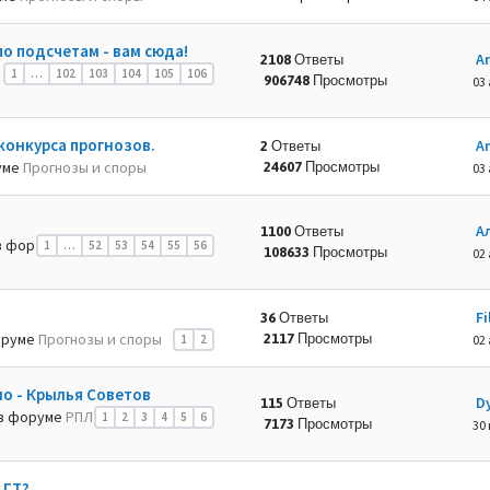
по подсчетам - вам сюда!
A
2108 Ответы
1
…
102
103
104
105
106
906748 Просмотры
03 
конкурса прогнозов.
A
2 Ответы
уме
Прогнозы и споры
24607 Просмотры
03 
А
1100 Ответы
 фор
1
…
52
53
54
55
56
108633 Просмотры
02 
Fi
36 Ответы
оруме
Прогнозы и споры
2117 Просмотры
1
2
02 
мо - Крылья Советов
D
115 Ответы
в форуме
РПЛ
1
2
3
4
5
6
7173 Просмотры
30 
 ГТ?