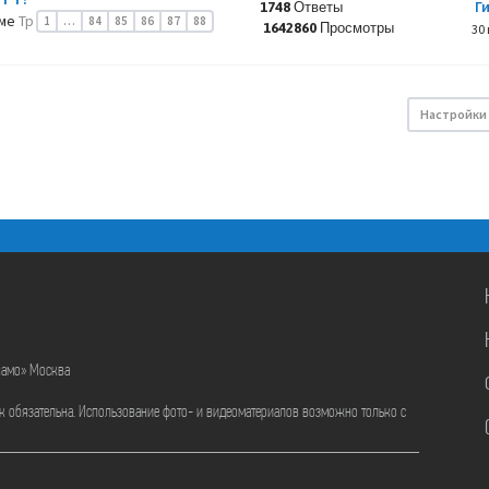
Г
1748 Ответы
уме
Тр
1
…
84
85
86
87
88
1642860 Просмотры
30 
Настройки
намо» Москва
ик обязательна. Использование фото- и видеоматериалов возможно только с