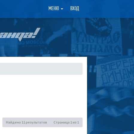
×
МЕНЮ
ВХОД
АНДА!
Найдено 11 результатов
Страница
1
из
1