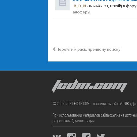
B_D_N
-
в фор
07 май 2023, 10:09
ансферы
Перейти к расширенному поиску
FCDIN.COM
© 2005-2021 FCDIN.COM - неофициальный сайт ФК «Ди
При использовании материалов сайта ссылка на источн
разрешения Администрации.