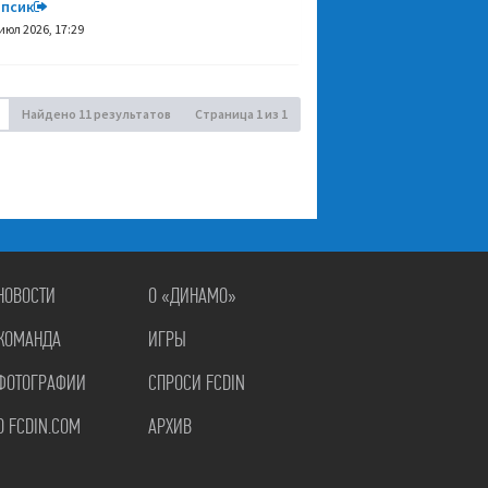
ипсик
июл 2026, 17:29
Найдено 11 результатов
Страница
1
из
1
НОВОСТИ
О «ДИНАМО»
КОМАНДА
ИГРЫ
ФОТОГРАФИИ
СПРОСИ FCDIN
О FCDIN.COM
АРХИВ