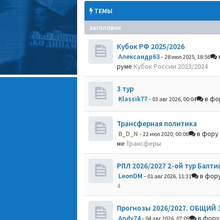
ТЕМЫ
заголовок
Кубок РФ 2025/2026
Александр63
-
28 июл 2025, 18:56
руме
Кубок России 2023/2024
3 тур
Klassik77
-
в фо
03 авг 2026, 00:04
Трансферная политика
B_D_N
-
в фору
22 июл 2020, 00:06
ме
Трансферы
РПЛ 2026/2027 2-ой тур Балти
LeonDM
-
в фор
01 авг 2026, 11:31
4
Прогнозы 2026/2027. ОБЩИЙ 
Andy74
-
в фор
04 авг 2026, 07:09