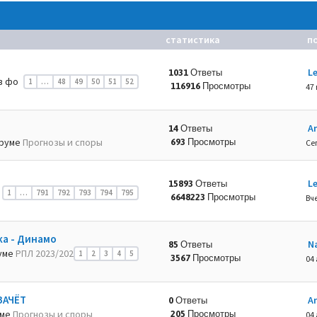
статистика
п
L
1031 Ответы
в фо
1
…
48
49
50
51
52
116916 Просмотры
47
A
14 Ответы
руме
Прогнозы и споры
693 Просмотры
Се
L
15893 Ответы
1
…
791
792
793
794
795
6648223 Просмотры
Вче
ка - Динамо
N
85 Ответы
уме
РПЛ 2023/202
1
2
3
4
5
3567 Просмотры
04 
ЗАЧЁТ
A
0 Ответы
уме
Прогнозы и споры
205 Просмотры
04 