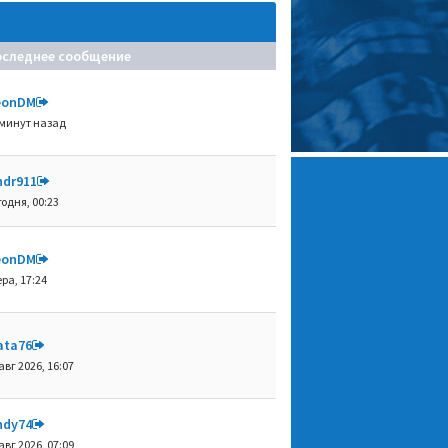
оследнее сообщение
eonDM
 минут назад
ndr911
годня, 00:23
eonDM
ра, 17:24
ata76
авг 2026, 16:07
ndy74
авг 2026, 07:09