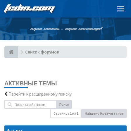
FCDIN.COM
ОДНА ЖИЗНЬ – ОДНА КОМАНДА!
Список форумов
АКТИВНЫЕ ТЕМЫ
Перейти к расширенному поиску
Поиск
Страница
1
из
1
Найдено 9 результатов