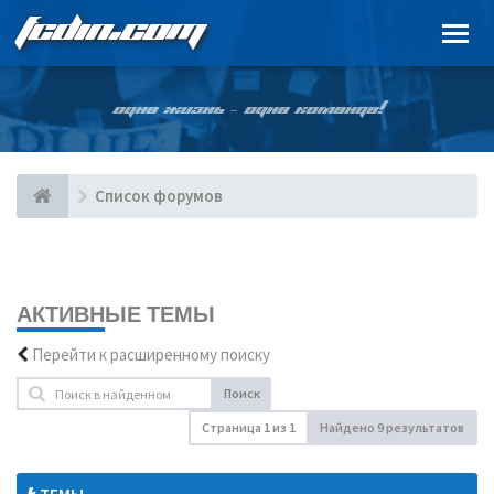
FCDIN.COM
ОДНА ЖИЗНЬ – ОДНА КОМАНДА!
Список форумов
АКТИВНЫЕ ТЕМЫ
Перейти к расширенному поиску
Поиск
Страница
1
из
1
Найдено 9 результатов