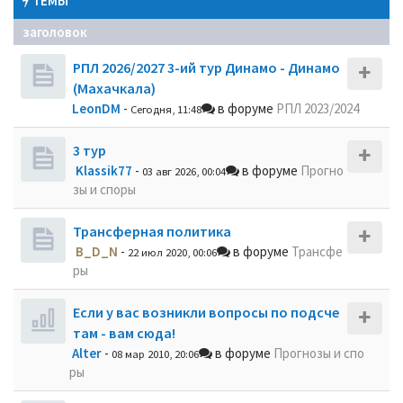
ТЕМЫ
заголовок
РПЛ 2026/2027 3-ий тур Динамо - Динамо
(Махачкала)
LeonDM
-
в форуме
РПЛ 2023/2024
Сегодня, 11:48
3 тур
Klassik77
-
в форуме
Прогно
03 авг 2026, 00:04
зы и споры
Трансферная политика
B_D_N
-
в форуме
Трансфе
22 июл 2020, 00:06
ры
Если у вас возникли вопросы по подсче
там - вам сюда!
Alter
-
в форуме
Прогнозы и спо
08 мар 2010, 20:06
ры