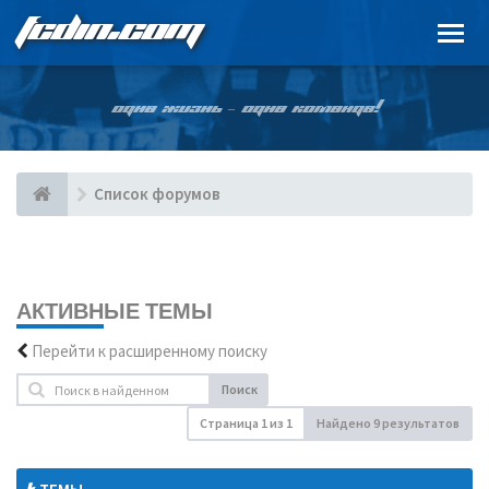
FCDIN.COM
ОДНА ЖИЗНЬ – ОДНА КОМАНДА!
Список форумов
АКТИВНЫЕ ТЕМЫ
Перейти к расширенному поиску
Поиск
Страница
1
из
1
Найдено 9 результатов