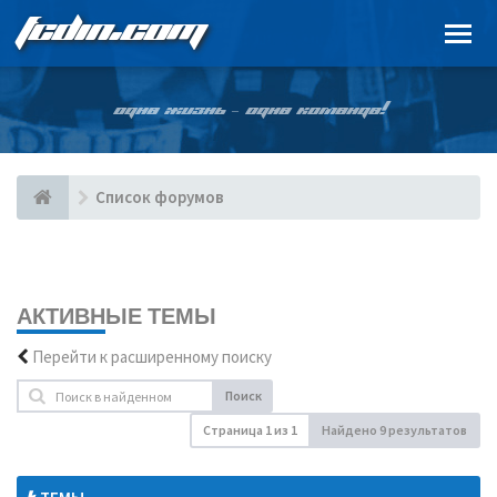
FCDIN.COM
ОДНА ЖИЗНЬ – ОДНА КОМАНДА!
Список форумов
АКТИВНЫЕ ТЕМЫ
Перейти к расширенному поиску
Поиск
Страница
1
из
1
Найдено 9 результатов