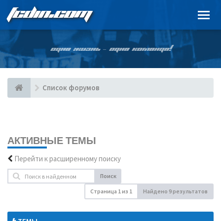
FCDIN.COM
ОДНА ЖИЗНЬ – ОДНА КОМАНДА!
Список форумов
АКТИВНЫЕ ТЕМЫ
Перейти к расширенному поиску
Поиск
Страница
1
из
1
Найдено 9 результатов