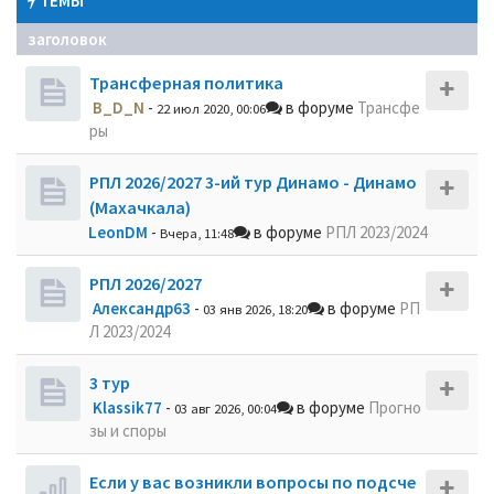
ТЕМЫ
заголовок
Трансферная политика
B_D_N
-
в форуме
Трансфе
22 июл 2020, 00:06
ры
РПЛ 2026/2027 3-ий тур Динамо - Динамо
(Махачкала)
LeonDM
-
в форуме
РПЛ 2023/2024
Вчера, 11:48
РПЛ 2026/2027
Александр63
-
в форуме
РП
03 янв 2026, 18:20
Л 2023/2024
3 тур
Klassik77
-
в форуме
Прогно
03 авг 2026, 00:04
зы и споры
Если у вас возникли вопросы по подсче