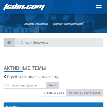
FCDIN.COM
ОДНА ЖИЗНЬ – ОДНА КОМАНДА!
Список форумов
АКТИВНЫЕ ТЕМЫ
Перейти к расширенному поиску
Поиск
Страница
1
из
1
Найдено 9 результатов