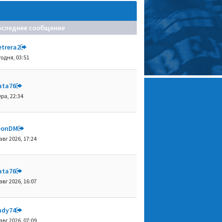
оследнее сообщение
etrera2
годня, 03:51
ata76
ра, 22:34
eonDM
авг 2026, 17:24
ata76
авг 2026, 16:07
ndy74
авг 2026, 07:09