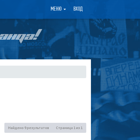
×
МЕНЮ
ВХОД
АНДА!
Найдено 9 результатов
Страница
1
из
1