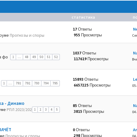
статистика
п
N
17 Ответы
руме
Прогнозы и споры
955 Просмотры
Се
N
1037 Ответы
в фо
1
…
48
49
50
51
52
117619 Просмотры
Вче
L
15893 Ответы
1
…
791
792
793
794
795
6657225 Просмотры
05 
ка - Динамо
N
85 Ответы
уме
РПЛ 2023/202
1
2
3
4
5
3815 Просмотры
04 
ЗАЧЁТ
A
0 Ответы
уме
Прогнозы и споры
298 Просмотры
04 