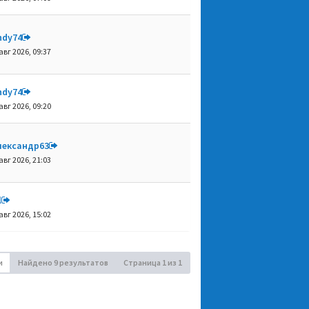
ndy74
авг 2026, 09:37
ndy74
авг 2026, 09:20
лександр63
авг 2026, 21:03
l
авг 2026, 15:02
и
Найдено 9 результатов
Страница
1
из
1