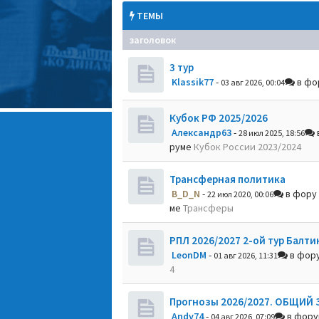
ТЕМЫ
заголовок
3 тур
Klassik77
-
в фо
03 авг 2026, 00:04
Кубок РФ 2025/2026
Александр63
-
28 июл 2025, 18:56
руме
Кубок России 2023/2024
Трансферная политика
B_D_N
-
в фору
22 июл 2020, 00:06
ме
Трансферы
РПЛ 2026/2027 2-ой тур Балти
LeonDM
-
в фор
01 авг 2026, 11:31
4
Прогнозы 2026/2027. ОБЩИЙ 
Andy74
-
в фор
04 авг 2026, 07:09