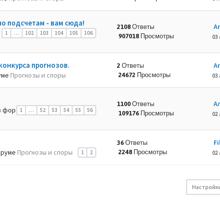
по подсчетам - вам сюда!
A
2108 Ответы
1
…
102
103
104
105
106
907018 Просмотры
03 
конкурса прогнозов.
A
2 Ответы
уме
Прогнозы и споры
24672 Просмотры
03 
А
1100 Ответы
 фор
1
…
52
53
54
55
56
109176 Просмотры
02 
Fi
36 Ответы
оруме
Прогнозы и споры
2248 Просмотры
1
2
02 
Настройк