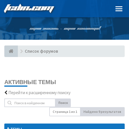
FCDIN.COM
ОДНА ЖИЗНЬ – ОДНА КОМАНДА!
Список форумов
АКТИВНЫЕ ТЕМЫ
Перейти к расширенному поиску
Поиск
Страница
1
из
1
Найдено 9 результатов