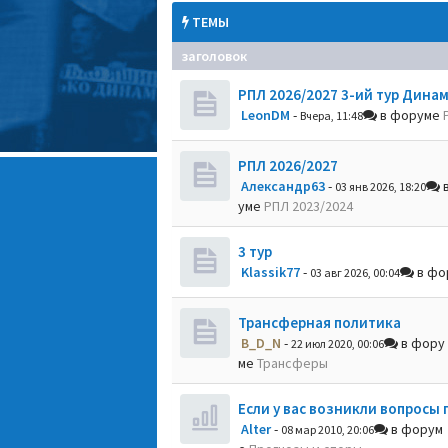
ТЕМЫ
заголовок
РПЛ 2026/2027 3-ий тур Динам
LeonDM
-
в форуме
Вчера, 11:48
РПЛ 2026/2027
Александр63
-
в
03 янв 2026, 18:20
уме
РПЛ 2023/2024
3 тур
Klassik77
-
в фо
03 авг 2026, 00:04
Трансферная политика
B_D_N
-
в фору
22 июл 2020, 00:06
ме
Трансферы
Если у вас возникли вопросы 
Alter
-
в форум
08 мар 2010, 20:06