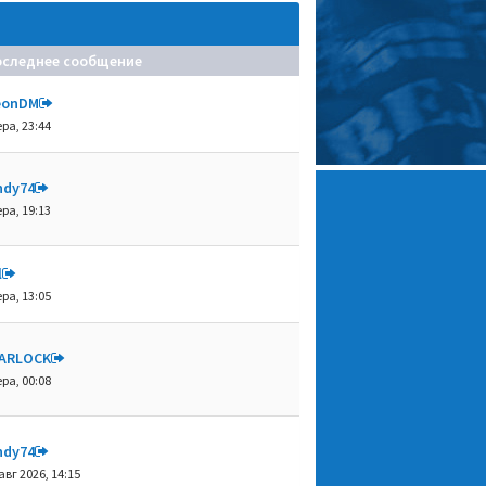
оследнее сообщение
eonDM
ра, 23:44
ndy74
ра, 19:13
l
ра, 13:05
ARLOCK
ра, 00:08
ndy74
авг 2026, 14:15