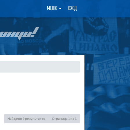
×
МЕНЮ
ВХОД
АНДА!
Найдено 9 результатов
Страница
1
из
1