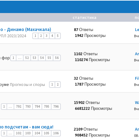
статистика
п
о - Динамо (Махачкала)
L
87 Ответы
РПЛ 2023/2024
1942 Просмотры
1
2
3
4
5
Вче
A
1102 Ответы
 фор
1
…
52
53
54
55
56
110274 Просмотры
Вче
Fi
32 Ответы
руме
Прогнозы и споры
1787 Просмотры
1
2
Вче
W
15902 Ответы
1
…
792
793
794
795
796
6681222 Просмотры
Вче
по подсчетам - вам сюда!
A
2109 Ответы
1
…
102
103
104
105
106
908452 Просмотры
08 