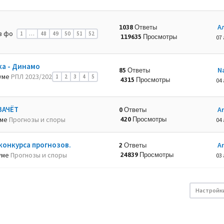
А
1038 Ответы
в фо
1
…
48
49
50
51
52
119635 Просмотры
07 
ка - Динамо
N
85 Ответы
уме
РПЛ 2023/202
1
2
3
4
5
4315 Просмотры
04 
ЗАЧЁТ
A
0 Ответы
уме
Прогнозы и споры
420 Просмотры
04 
конкурса прогнозов.
A
2 Ответы
уме
Прогнозы и споры
24839 Просмотры
03 
Настройк