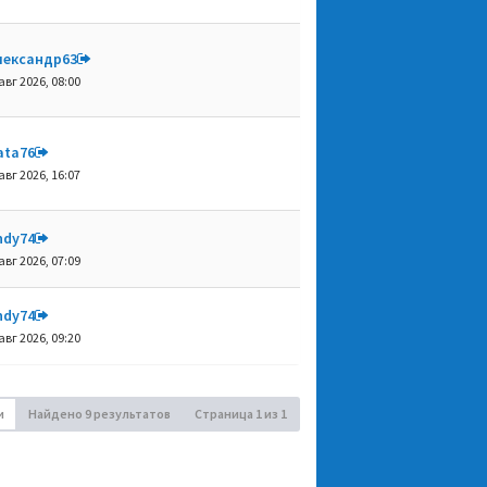
лександр63
авг 2026, 08:00
ata76
авг 2026, 16:07
ndy74
авг 2026, 07:09
ndy74
авг 2026, 09:20
и
Найдено 9 результатов
Страница
1
из
1