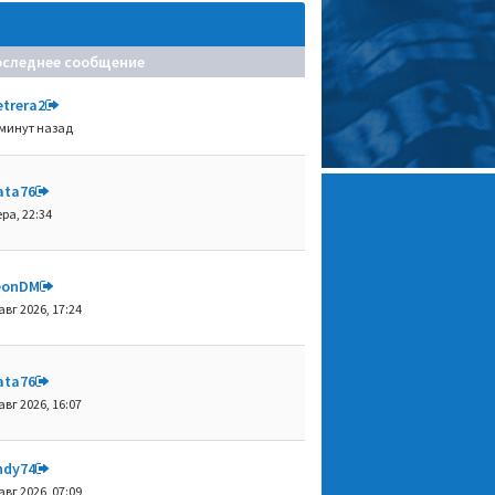
оследнее сообщение
etrera2
 минут назад
ata76
ра, 22:34
eonDM
авг 2026, 17:24
ata76
авг 2026, 16:07
ndy74
авг 2026, 07:09