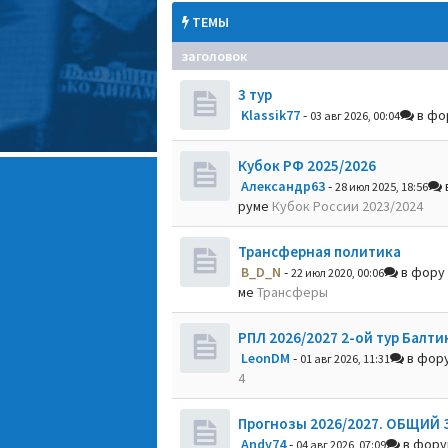
ТЕМЫ
заголовок
3 тур
Klassik77
-
в фо
03 авг 2026, 00:04
Кубок РФ 2025/2026
Александр63
-
28 июл 2025, 18:56
руме
Кубок России 2023/2024
Трансферная политика
B_D_N
-
в фору
22 июл 2020, 00:06
ме
Трансферы
РПЛ 2026/2027 2-ой тур Балти
LeonDM
-
в фор
01 авг 2026, 11:31
4
Прогнозы 2026/2027. ОБЩИЙ 
Andy74
-
в фор
04 авг 2026, 07:09