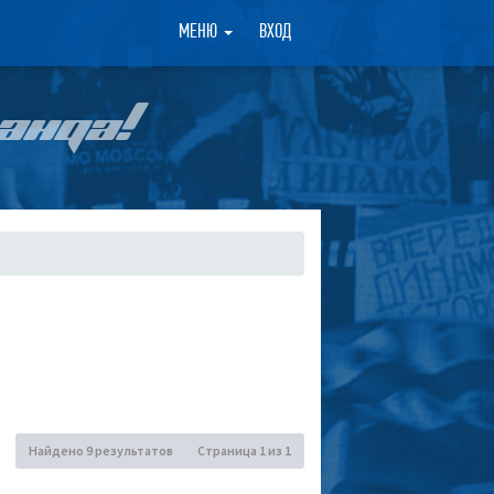
×
МЕНЮ
ВХОД
АНДА!
Найдено 9 результатов
Страница
1
из
1