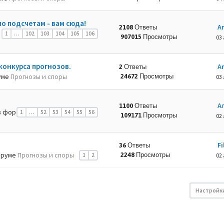
по подсчетам - вам сюда!
A
2108 Ответы
1
…
102
103
104
105
106
907015 Просмотры
03 
конкурса прогнозов.
A
2 Ответы
уме
Прогнозы и споры
24672 Просмотры
03 
А
1100 Ответы
 фор
1
…
52
53
54
55
56
109171 Просмотры
02 
Fi
36 Ответы
оруме
Прогнозы и споры
2248 Просмотры
1
2
02 
Настройк