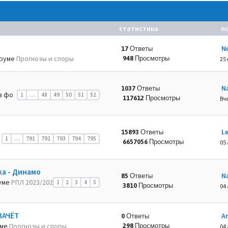
статистика
п
N
17 Ответы
руме
Прогнозы и споры
948 Просмотры
25
N
1037 Ответы
в фо
1
…
48
49
50
51
52
117612 Просмотры
Вче
L
15893 Ответы
1
…
791
792
793
794
795
6657056 Просмотры
05 
ка - Динамо
N
85 Ответы
уме
РПЛ 2023/202
1
2
3
4
5
3810 Просмотры
04 
ЗАЧЁТ
A
0 Ответы
уме
Прогнозы и споры
298 Просмотры
04 