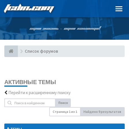
FCDIN.COM
ОДНА ЖИЗНЬ – ОДНА КОМАНДА!
Список форумов
АКТИВНЫЕ ТЕМЫ
Перейти к расширенному поиску
Поиск
Страница
1
из
1
Найдено 9 результатов