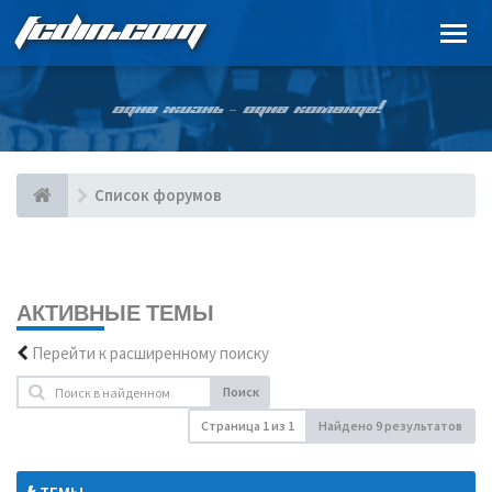
FCDIN.COM
ОДНА ЖИЗНЬ – ОДНА КОМАНДА!
Список форумов
АКТИВНЫЕ ТЕМЫ
Перейти к расширенному поиску
Поиск
Страница
1
из
1
Найдено 9 результатов