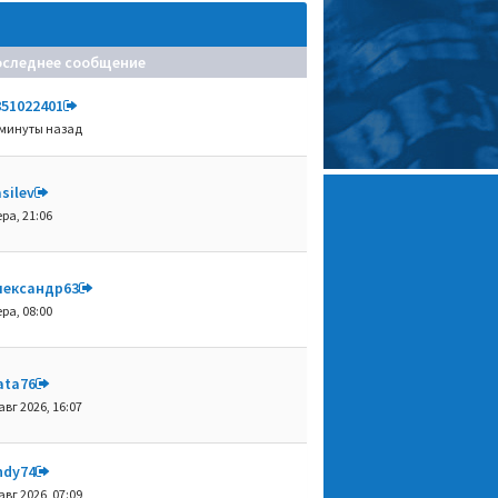
оследнее сообщение
851022401
 минуты назад
silev
ра, 21:06
лександр63
ра, 08:00
ata76
авг 2026, 16:07
ndy74
авг 2026, 07:09