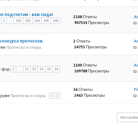
по подсчетам - вам сюда!
A
2108 Ответы
1
…
102
103
104
105
106
907534 Просмотры
03 
конкурса прогнозов.
A
2 Ответы
уме
Прогнозы и споры
24755 Просмотры
03 
А
1100 Ответы
 фор
1
…
52
53
54
55
56
109788 Просмотры
02 
Fi
36 Ответы
оруме
Прогнозы и споры
2463 Просмотры
1
2
02 
Настройк