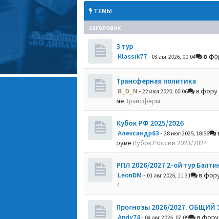
ТЕМЫ
заголовок
3 тур
Klassik77
-
в фо
03 авг 2026, 00:04
Трансферная политика
B_D_N
-
в фору
22 июл 2020, 00:06
ме
Трансферы
Кубок РФ 2025/2026
Александр63
-
28 июл 2025, 18:56
руме
Кубок России 2023/2024
РПЛ 2026/2027 2-ой тур Балти
LeonDM
-
в фор
01 авг 2026, 11:31
4
Прогнозы 2026/2027. ОБЩИЙ 
Andy74
-
в фор
04 авг 2026, 07:09