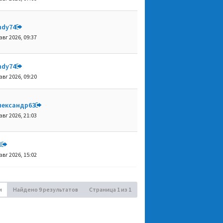
ndy74
авг 2026, 09:37
ndy74
авг 2026, 09:20
лександр63
авг 2026, 21:03
l
авг 2026, 15:02
и
Найдено 9 результатов
Страница
1
из
1