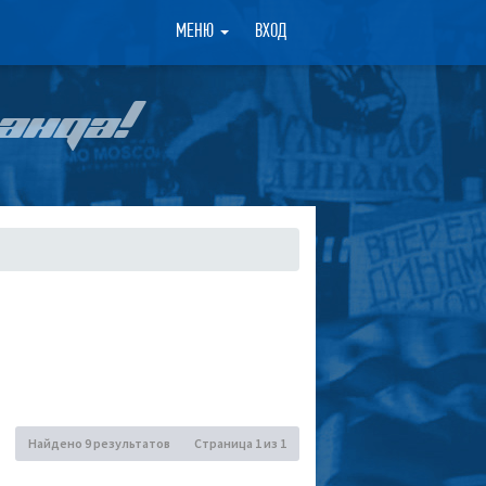
×
МЕНЮ
ВХОД
АНДА!
Найдено 9 результатов
Страница
1
из
1