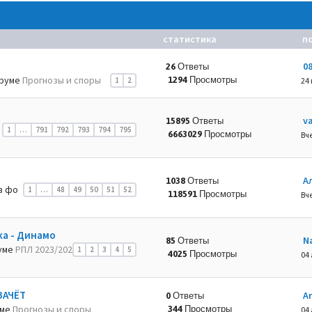
статистика
п
0
26 Ответы
руме
Прогнозы и споры
1294 Просмотры
1
2
24
va
15895 Ответы
1
…
791
792
793
794
795
6663029 Просмотры
Вче
А
1038 Ответы
в фо
1
…
48
49
50
51
52
118591 Просмотры
Вче
ка - Динамо
N
85 Ответы
уме
РПЛ 2023/202
1
2
3
4
5
4025 Просмотры
04 
ЗАЧЁТ
A
0 Ответы
уме
Прогнозы и споры
344 Просмотры
04 